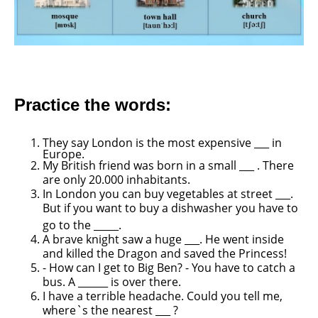
Practice the words:
They say London is the most expensive ___ in
Europe.
My British friend was born in a small ___ . There
are only
20.000 inhabitants.
In London you can buy vegetables at street ___.
But if you
want to buy a dishwasher you have to
go to the _____.
A brave knight saw a huge ___. He went inside
and killed
the Dragon and saved the Princess!
- How can I get to Big Ben? - You have to catch a
bus. A __
____ is over there.
I have a terrible headache. Could you tell me,
where`s the
nearest ___ ?