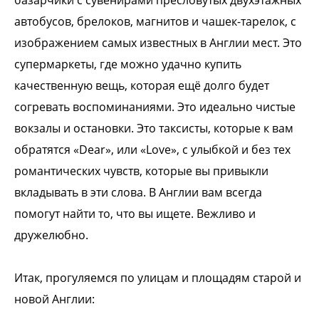
базарчики с
сувенирами пресловутых двухэтажных
автобусов,
брелоков, магнитов и чашек-тарелок, с
изображением
самых известных в Англии мест. Это
супермаркеты,
где можно удачно купить
качественную вещь, которая
ещё долго будет
согревать воспоминаниями.
Это идеально чистые
вокзалы и остановки. Это
таксисты, которые к вам
обратятся «Dear», или
«Love», с улыбкой и без тех
романтических чувств,
которые вы привыкли
вкладывать в эти слова.
В Англии вам всегда
помогут найти то, что вы ищете.
Вежливо и
дружелюбно.
Итак, прогуляемся по улицам и площадям старой и
новой Англии: