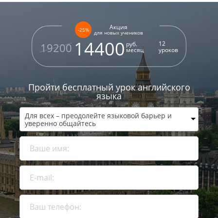
Акция
-25%
для новых учеников
14400
12
руб.
19200
месяц
уроков
Пройти бесплатный урок
английского
языка
Для всех – преодолейте языковой барьер и
уверенно общайтесь