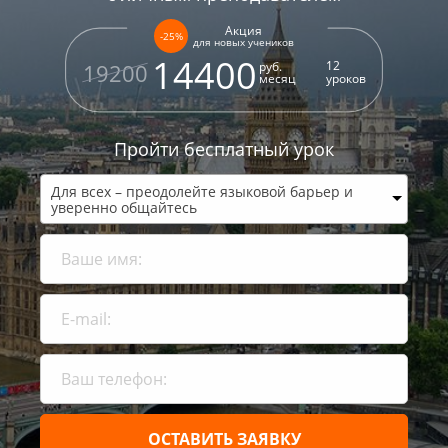
Акция
-25%
для новых учеников
14400
12
руб.
19200
месяц
уроков
Пройти бесплатный урок
Для всех – преодолейте языковой барьер и
уверенно общайтесь
ОСТАВИТЬ ЗАЯВКУ