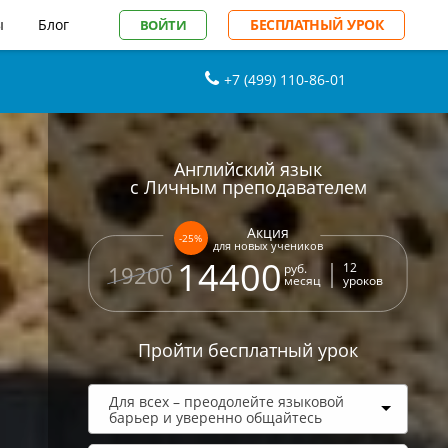
ы
Блог
БЕСПЛАТНЫЙ УРОК
ВОЙТИ
+7 (499) 110-86-01
Английский язык
с Личным преподавателем
Акция
-25%
для новых учеников
14400
12
руб.
19200
месяц
уроков
Пройти бесплатный урок
Для всех – преодолейте языковой
барьер и уверенно общайтесь