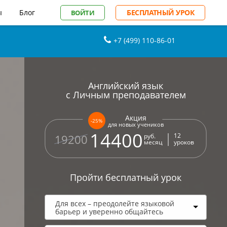
ы
Блог
БЕСПЛАТНЫЙ УРОК
ВОЙТИ
+7 (499) 110-86-01
Английский язык
с Личным преподавателем
Акция
-25%
для новых учеников
14400
12
руб.
19200
месяц
уроков
Пройти бесплатный урок
Для всех – преодолейте языковой
барьер и уверенно общайтесь