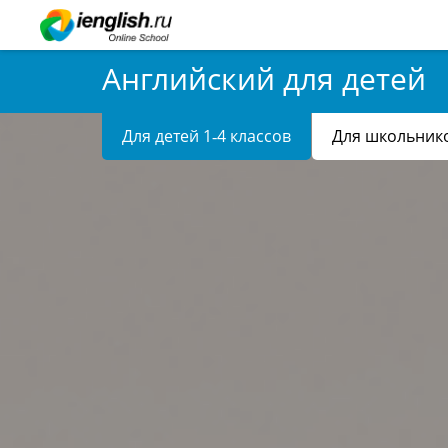
Английский для детей
Для детей 1‑4 классов
Для школьнико