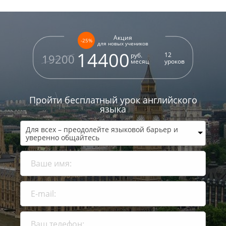
Акция
-25%
для новых учеников
14400
12
руб.
19200
месяц
уроков
Пройти бесплатный урок
английского
языка
Для всех – преодолейте языковой барьер и
уверенно общайтесь