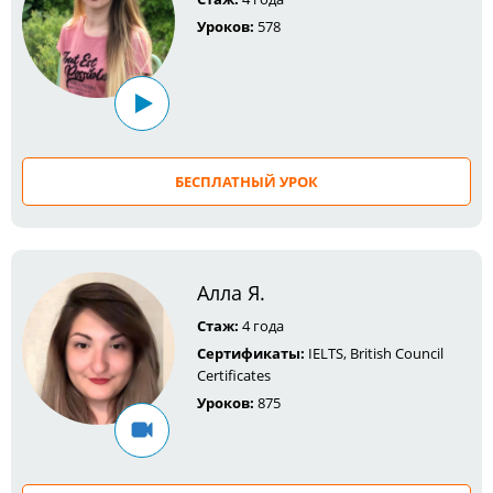
Уроков:
578
БЕСПЛАТНЫЙ УРОК
Алла Я.
Стаж:
4 года
Сертификаты:
IELTS, British Council
Сertificates
Уроков:
875