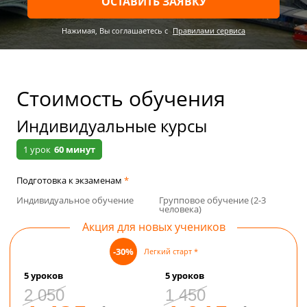
ОСТАВИТЬ ЗАЯВКУ
Нажимая, Вы соглашаетесь c
Правилами сервиса
Стоимость обучения
Индивидуальные курсы
1 урок
60 минут
Подготовка к экзаменам
*
Индивидуальное обучение
Групповое обучение (2-3
человека)
Акция для новых учеников
-30%
Легкий старт
*
5 уроков
5 уроков
2 050
1 450