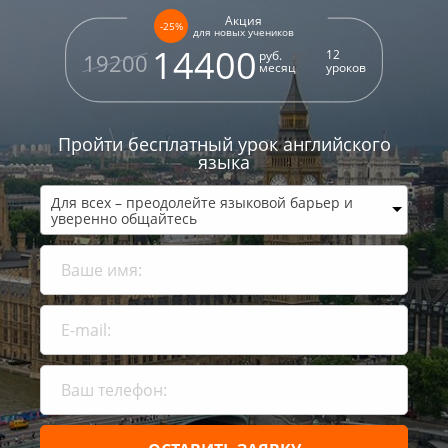
Акция
-25%
для новых учеников
14400
12
руб.
19200
месяц
уроков
Пройти бесплатный урок
английского
языка
Для всех – преодолейте языковой барьер и
уверенно общайтесь