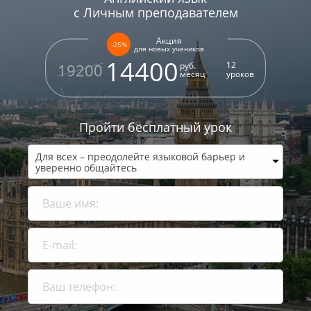
с Личным преподавателем
Акция
-25%
для новых учеников
14400
12
руб.
19200
месяц
уроков
Пройти бесплатный урок
Для всех – преодолейте языковой барьер и
уверенно общайтесь