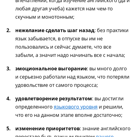
впечатлений, когда изучение английского (да и
любая другая учеба) кажется нам чем-то
скучным и монотонным;
нежелание сделать шаг назад
: без практики
язык забывается, в отпуске вы им не
пользовались и сейчас думаете, что все
забыли, а значит надо начинать все с начала;
эмоциональное выгорание
: вы много долго
и серьезно работали над языком, что потеряли
удовольствие от самого процесса;
удовлетворение результатом
: вы достигли
определенного
языкового уровня
и решили,
что его на данном этапе вполне достаточно;
изменение приоритетов
: знание английского
перестало быть важным пунктом
вашего