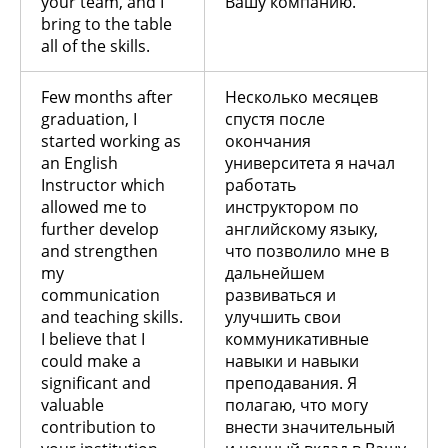
your team, and I
Вашу компанию.
bring to the table
all of the skills.
Few months after
Несколько месяцев
graduation, I
спустя после
started working as
окончания
an English
университета я начал
Instructor which
работать
allowed me to
инструктором по
further develop
английскому языку,
and strengthen
что позволило мне в
my
дальнейшем
communication
развиваться и
and teaching skills.
улучшить свои
I believe that I
коммуникативные
could make a
навыки и навыки
significant and
преподавания. Я
valuable
полагаю, что могу
contribution to
внести значительный