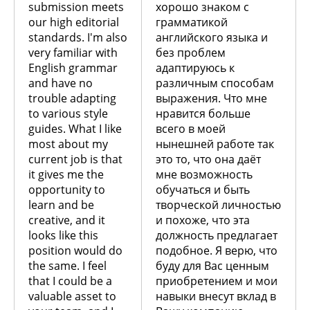
submission meets
хорошо знаком с
our high editorial
грамматикой
standards. I'm also
английского языка и
very familiar with
без проблем
English grammar
адаптируюсь к
and have no
различным способам
trouble adapting
выражения. Что мне
to various style
нравится больше
guides. What I like
всего в моей
most about my
нынешней работе так
current job is that
это то, что она даёт
it gives me the
мне возможность
opportunity to
обучаться и быть
learn and be
творческой личностью
creative, and it
и похоже, что эта
looks like this
должность предлагает
position would do
подобное. Я верю, что
the same. I feel
буду для Вас ценным
that I could be a
приобретением и мои
valuable asset to
навыки внесут вклад в