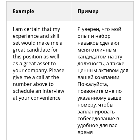
Example
Пример
I am certain that my
Я уверен, что мой
experience and skill
опыт и набор
set would make me a
навыков сделают
great candidate for
меня отличным
this position as well
кандидатом на эту
as a great asset to
должность, а также
your company. Please
ценным активом для
give me a call at the
вашей компании.
number above to
Пожалуйста,
schedule an interview
позвоните мне по
at your convenience
указанному выше
номеру, чтобы
запланировать
собеседование в
удобное для вас
время