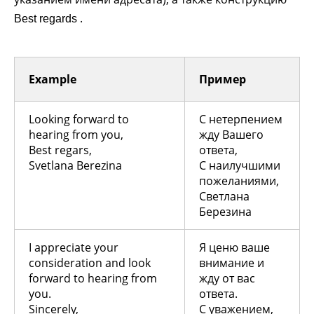
.
Best regards
Example
Пример
Looking forward to
С нетерпением
hearing from you,
жду Вашего
Best regars,
ответа,
Svetlana Berezina
С наилучшими
пожеланиями,
Светлана
Березина
I appreciate your
Я ценю ваше
consideration and look
внимание и
forward to hearing from
жду от вас
you.
ответа.
Sincerely,
С уважением,