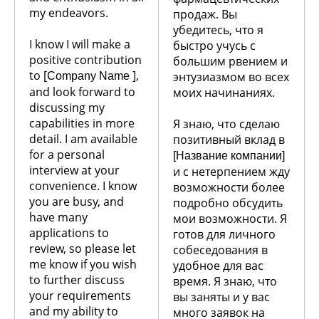
my endeavors.
продаж. Вы
убедитесь, что я
I know I will make a
быстро учусь с
positive contribution
большим рвением и
to [
],
энтузиазмом во всех
Company Name
and look forward to
моих начинаниях.
discussing my
capabilities in more
Я знаю, что сделаю
detail. I am available
позитивный вклад в
for a personal
[Название компании]
interview at your
и с нетерпением жду
convenience. I know
возможности более
you are busy, and
подробно обсудить
have many
мои возможности. Я
applications to
готов для личного
review, so please let
собеседования в
me know if you wish
удобное для вас
to further discuss
время. Я знаю, что
your requirements
вы заняты и у вас
and my ability to
много заявок на