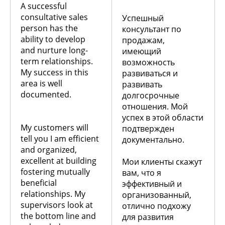
A successful
consultative sales
Успешный
person has the
консультант по
ability to develop
продажам,
and nurture long-
имеющий
term relationships.
возможность
My success in this
развиваться и
area is well
развивать
documented.
долгосрочные
отношения. Мой
успех в этой области
My customers will
подтвержден
tell you I am efficient
документально.
and organized,
excellent at building
Мои клиенты скажут
fostering mutually
вам, что я
beneficial
эффективный и
relationships. My
организованный,
supervisors look at
отлично подхожу
the bottom line and
для развития