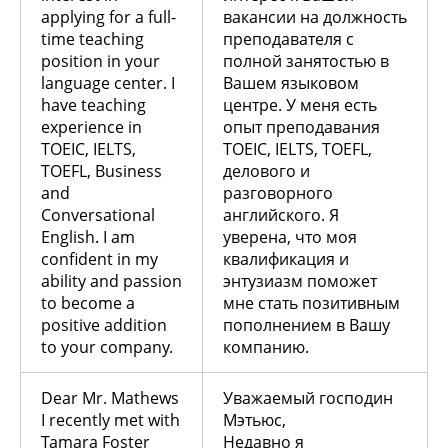
applying for a full-
вакансии на должность
time teaching
преподавателя с
position in your
полной занятостью в
language center. I
Вашем языковом
have teaching
центре. У меня есть
experience in
опыт преподавания
TOEIC, IELTS,
TOEIC, IELTS, TOEFL,
TOEFL, Business
делового и
and
разговорного
Conversational
английского. Я
English. I am
уверена, что моя
confident in my
квалификация и
ability and passion
энтузиазм поможет
to become a
мне стать позитивным
positive addition
пополнением в Вашу
to your company.
компанию.
Dear Mr. Mathews
Уважаемый господин
I recently met with
Мэтьюс,
Tamara Foster
Недавно я