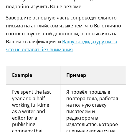
подробно изучить Ваше резюме.
Завершите основную часть сопроводительного
письма на английском языке тем, что Вы отлично
соответствуете этой должности, основываясь на
Вашей квалификации, и
Вашу кандидатуру ни за
что не оставят без внимания
.
Example
Пример
I've spent the last
Я провёл прошлые
year and a half
полтора года, работая
working full-time
на полную ставку
as a writer and
писателем и
editor for a
редактором в
publishing
издательстве, которое
company that
специализируется на