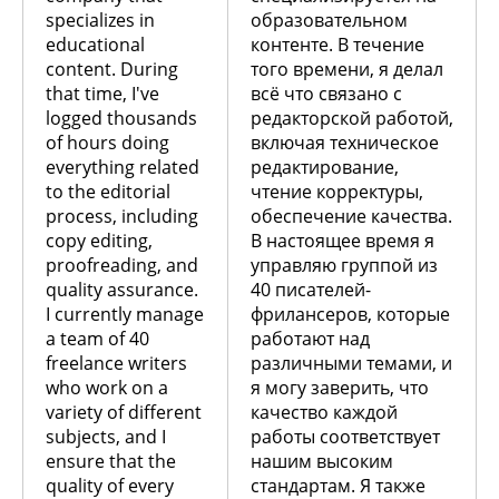
specializes in
образовательном
educational
контенте. В течение
content. During
того времени, я делал
that time, I've
всё что связано с
logged thousands
редакторской работой,
of hours doing
включая техническое
everything related
редактирование,
to the editorial
чтение корректуры,
process, including
обеспечение качества.
copy editing,
В настоящее время я
proofreading, and
управляю группой из
quality assurance.
40 писателей-
I currently manage
фрилансеров, которые
a team of 40
работают над
freelance writers
различными темами, и
who work on a
я могу заверить, что
variety of different
качество каждой
subjects, and I
работы соответствует
ensure that the
нашим высоким
quality of every
стандартам. Я также