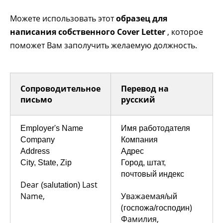
Можете использовать этот
образец для
написания собственного Cover Letter
, которое
поможет Вам заполучить желаемую должность.
Сопроводительное
Перевод на
письмо
русский
Employer's Name
Имя работодателя
Company
Компания
Address
Адрес
City, State, Zip
Город, штат,
почтовый индекс
Dear
Last
(salutation)
Name,
Уважаем
ая/ый
(
)
госпожа/господин
Фамилия,