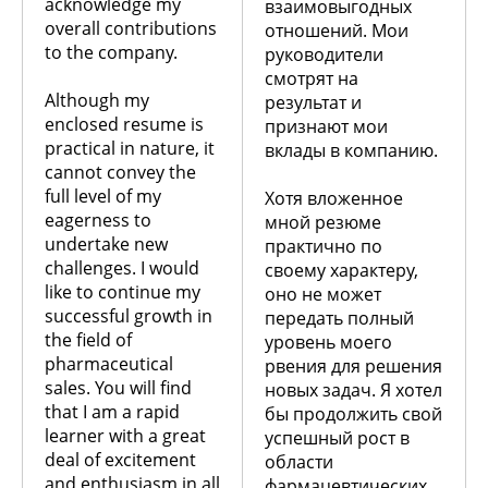
acknowledge my
взаимовыгодных
overall contributions
отношений. Мои
to the company.
руководители
смотрят на
Although my
результат и
enclosed resume is
признают мои
practical in nature, it
вклады в компанию.
cannot convey the
full level of my
Хотя вложенное
eagerness to
мной резюме
undertake new
практично по
challenges. I would
своему характеру,
like to continue my
оно не может
successful growth in
передать полный
the field of
уровень моего
pharmaceutical
рвения для решения
sales. You will find
новых задач. Я хотел
that I am a rapid
бы продолжить свой
learner with a great
успешный рост в
deal of excitement
области
and enthusiasm in all
фармацевтических