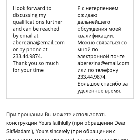
I look forward to
Я с нетерпением
discussing my
ожидаю
qualifications further
дальнейшего
and can be reached
обсуждения моей
by email at
квалификации.
aberezina@email.com
Можно связаться со
or by phone at
мной по
233.44.9874.
электронной почте
Thank you so much
aberezina@email.com
for your time
или по телефону
233.44.9874.
Большое спасибо за
уделенное время.
При прощании Вы можете использовать
конструкции
(при обращении
Yours faithfully
Dear
),
(при обращении с
Sir/Madam
Yours sincerely
указанием имени адресата), а также конструкцию