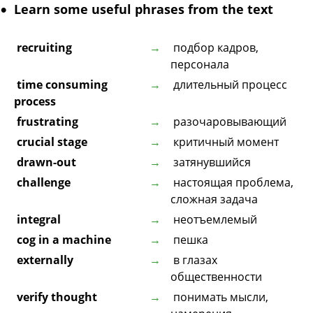
Learn some useful phrases from the text
recruiting
подбор кадров,
персонала
time consuming
длительный процесс
process
frustrating
разочаровывающий
crucial stage
критичный момент
drawn-out
затянувшийся
challenge
настоящая проблема,
сложная задача
integral
неотъемлемый
cog in a machine
пешка
externally
в глазах
общественности
verify thought
понимать мысли,