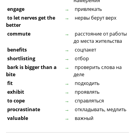
намерения
engage
привлекать
to let nerves get the
нервы берут верх
better
commute
расстояние от работы
до места жительства
benefits
соцпакет
shortlisting
отбор
bark is bigger than a
проверить слова на
bite
деле
fit
подходить
exhibit
проявлять
to cope
справляться
procrastinate
откладывать, медлить
valuable
важный