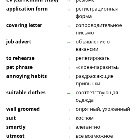
application form
регистрационная
форма
covering letter
сопроводительное
письмо
job advert
объявление о
вакансии
to rehearse
репетировать
pet phrase
«слова-паразиты»
annoying habits
раздражающие
привычки
suitable clothes
соответствующая
одежда
well groomed
опрятный, ухоженный
suit
костюм
smartly
элегантно
utmost
все возможное