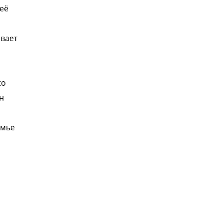
 её
ивает
й
to
н
емье