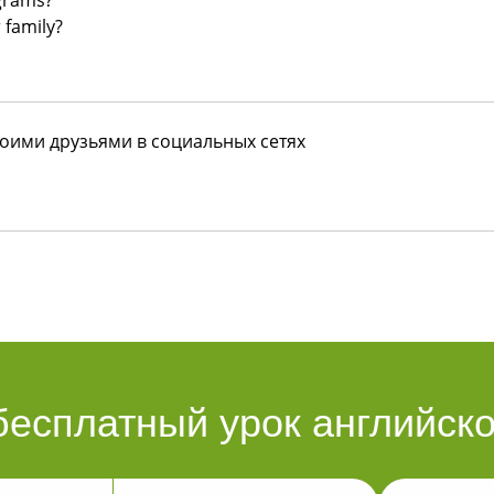
grams?
r
family?
воими друзьями в социальных сетях
бесплатный урок английско