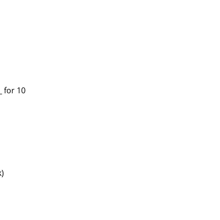
 for 10
k)