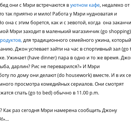
бед они с Мэри встречаются в
уютном
кафе
, недалеко от
это так приятно и
мило!
Работа у Мэри нудноватая и
 Но
она с этим борется, как и с зевотой, когда
она заканч
омой Мэри заходит в
маленький магазинчик (go shopping)
родуктов,
для традиционного семейного
ужина, которы
ванию. Джон успевает
зайти на час в спортивный зал (go 
ке.
Ужинает (have dinner) пара в одно и то же
время. Джо
 рыба, дарлин? Рис не
переварился?» И Мэри
боту по дому они делают (do housework)
вместе. И в их с
много просмотра комедийных сериалов.
Они смотрят
жатся спать (go to bed) обычно в 11.00
p.m.
? Как раз сегодня Мэри намерена
сообщить Джону
й!»…