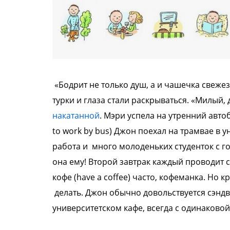
«Бодрит не только душ, а и чашечка
свежез
турки и глаза
стали раскрываться. «Милый,
накатанной
. Мэри
успела на утренний авто
to work by bus) Джон поехал на трамвае в
у
работа и много
молоденьких студенток с 
она
ему!
Второй завтрак каждый проводит 
кофе (have a coffee) часто,
кофеманка. Но к
делать.
Джон обычно довольствуется сэнд
университетском кафе, всегда с
одинаковой