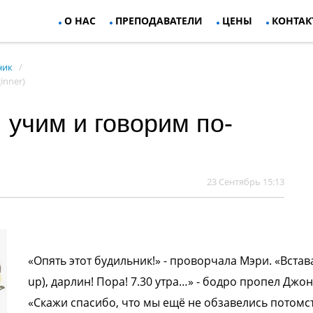
О НАС
ПРЕПОДАВАТЕЛИ
ЦЕНЫ
КОНТАК
ник
inner)
 учим и говорим по-
23 Сентябрь 15:13
«Опять этот будильник!» - проворчала
Мэри. «Встава
up), дарлин! Пора! 7.30
утра…» - бодро пропел Джон
«Скажи
спасибо, что мы ещё не обзавелись
потомс