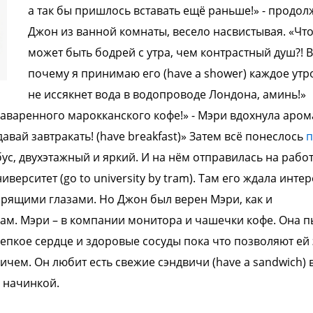
а так бы пришлось
вставать ещё раньше!» - продол
Джон
из ванной комнаты, весело насвистывая.
«Чт
может быть бодрей с утра, чем
контрастный душ?! В
почему я принимаю
его (have a shower) каждое утр
не
иссякнет вода в водопроводе Лондона,
аминь!»
аваренного марокканского кофе!» -
Мэри вдохнула аром
 давай
завтракать! (have breakfast)»
Затем всё понеслось
п
бус, двухэтажный
и яркий. И на нём отправилась на работ
ниверситет (go to university by tram). Там
его ждала интер
горящими
глазами. Но Джон был верен Мэри, как и
сам.
Мэри – в компании монитора и чашечки
кофе. Она п
репкое сердце и здоровые
сосуды пока что позволяют ей 
вичем.
Он любит есть свежие сэндвичи (have a
sandwich) 
 начинкой.