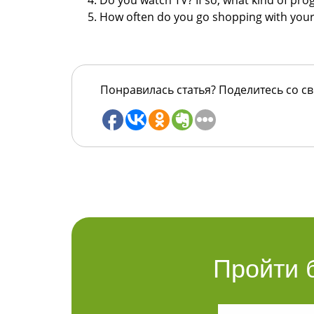
Do you watch TV? If so, what kind of
pro
How often do you go shopping with you
Понравилась статья? Поделитесь со с
Пройти 