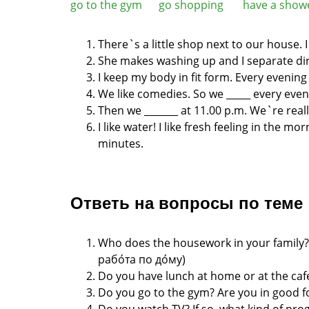
go to the gym go shopping have a sh
There`s a little shop next to our house. I
She makes washing up and I separate di
I keep my body in fit form. Every evening
We like comedies. So we _____ every
even
Then we _______ at 11.00 p.m. We`re
reall
I like water! I like fresh feeling in the
morn
minutes.
Ответь на вопросы по теме
Who does the housework in your family
рабо́та по до́му)
Do you have lunch at home or at the caf
Do you go to the gym? Are you in good
f