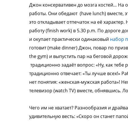
Джон консервативен
до мозга костей…
На о
работы. Они обедают
(have lunch) вместе, 
это
откладывает отпечаток на её характер.
работу (finish work) в 5.30
p.m. По дороге д
и
окупает практически одинаковый
набор
п
готовит (make dinner)
Джон, повар по приз
the
gym) и выпустить пар на беговой дорож
традиционно задаёт вопрос:
«Ну, как тебе
традиционно
отвечает: «Ты лучше всех!»
Ра
нет понятия:
«женская-мужская работа»!
Не
телевизор (watch TV) вместе,
обнявшись.
Ло
Чего им не хватает? Разнообразия и
драйва
удивительную весть:
«Скоро он станет папо