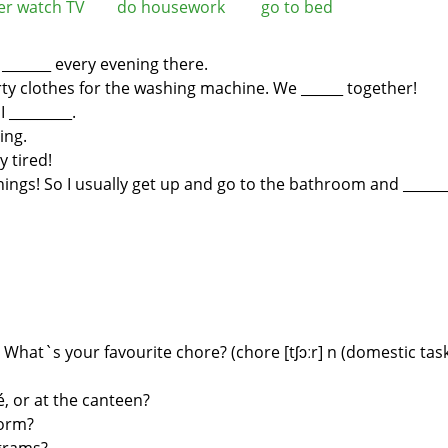
ower watch TV do housework go to bed
 __
_____ every evening there.
rty
clothes for the washing machine. We __
____ together!
 I
_________.
ing.
y tired!
ings! So I usually get up and go to the
bathroom and _______
?
What`s your favourite chore? (chore [tʃɔːr] n
(domestic tas
é, or
at the canteen?
orm?