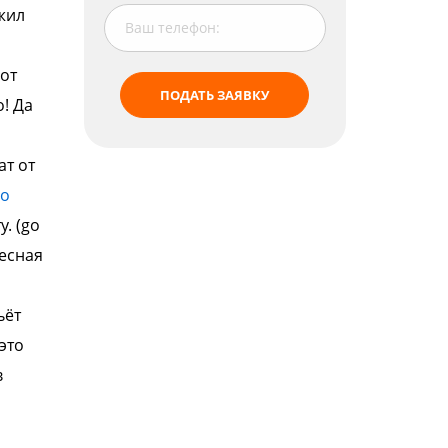
жил
о
от
ПОДАТЬ ЗАЯВКУ
о! Да
ат от
о
у.
(go
есная
ьёт
это
в