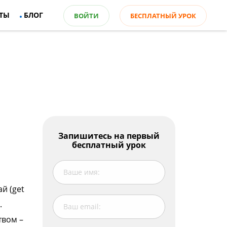
ТЫ
БЛОГ
ВОЙТИ
БЕСПЛАТНЫЙ УРОК
Оглавление
Запишитесь на первый
бесплатный урок
Учим новые английские слова
Расставь правильно слова в
предложения
й (get
Ответь на вопросы по теме
.
твом –