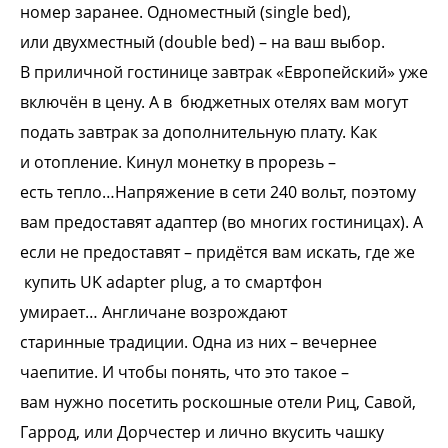
номер
заранее. Одноместный (single bed),
или
двухместный (double bed) – на ваш выбор.
В
приличной гостинице завтрак
«Европейский» уже
включён в цену. А в
бюджетных отелях вам могут
подать
завтрак за дополнительную плату. Как
и
отопление. Кинул монетку в прорезь –
есть
тепло…Напряжение в сети 240 вольт,
поэтому
вам предоставят адаптер (во
многих гостиницах). А
если не предоставят
– придётся вам искать, где же
купить UK
adapter plug, а то смартфон
умирает…
Англичане возрождают
старинные
традиции. Одна из них – вечернее
чаепитие.
И чтобы понять, что это такое –
вам
нужно посетить роскошные отели Риц,
Савой,
Гаррод, или Дорчестер и лично
вкусить чашку