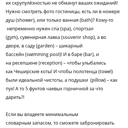
их
скрупулёзностью не обманут ваших
ожиданий!
Нужно смотреть фото
гостиницы, есть ли в номере
душ (shower),
или только ванная (bath)? Кому-то
непременно нужен спа (spa), спортзал
(gym),
сувенирная лавка (souvenir shop), а во
дворе,
в саду (garden) – шикарный
бассейн
(swimming pool)! И в баре (bar), и
на
ресепшене (reception) – чтобы улыбались
как
Чеширские коты! И чтобы полотенца
(towel)
были идеальной чистоты, а подушки
(pillow) – как
пух! А то 5 фунтов чаевых
горничной за что
дарить?!
Если вы владеете минимальным
словарным
запасом, то сможете забронировать