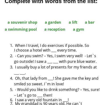
Complete with words from the list:
а souvenir shop a garden a lift a bar
a swimming pool a reception a gym
When I travel, I do exercises if possible. So
I
choose a hotel with ___ every time.
- Can you swim?
– Yes, I swim very well!
- Let`s
go outside! I saw a ___ ___ with pure
blue water.
I usually buy a lot of presents for my friends
at
___ ___.
Oh, that lady from ___! She gave me the key
and
smiled so sweet. I`m in love!
- Would you like to drink something? – Yes,
sure!
– Let`s go to ___ then!
I saw a very old fountain in ___!
My granddad is 90 years old. He can`t