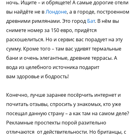
ночь. Ищите – и обрящете! А самые
дорогие отели
вы найдёте не в
Лондоне
, а в
городе, построенном
древними римлянами.
Это город
Бат
. В нём вы
снимете номер за
150 евро, придётся
раскошелиться. Но и
сервис вас порадует на эту
сумму. Кроме
того – там вас удивят термальные
бани и
очень элегантные, древние террасы. А
вода
из целебного источника подарит
вам
здоровье и бодрость!
Конечно, лучше заранее посёрчить
интернет и
почитать отзывы, спросить у
знакомых, кто уже
посещал данную страну –
а как там на самом деле?
Рекламные
проспекты порой разительно
отличаются
от действительности. Но британцы, с