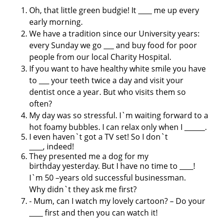
Oh, that little green budgie! It ____ me up
every
early morning.
We have a tradition since our University
years:
every Sunday we go ___ and buy food
for poor
people from our local Charity
Hospital.
If you want to have healthy white smile you
have
to ___ your teeth twice a day and visit
your
dentist once a year. But who visits them
so
often?
My day was so stressful. I`m waiting forward
to a
hot foamy bubbles. I can relax only when
I ______.
I even haven`t got a TV set! So I don`t
____,
indeed!
They presented me a dog for my
birthday
yesterday. But I have no time to ____!
I`m 50
–years old successful businessman.
Why
didn`t they ask me first?
- Mum, can I watch my lovely cartoon? – Do
your
____ first and then you can watch it!