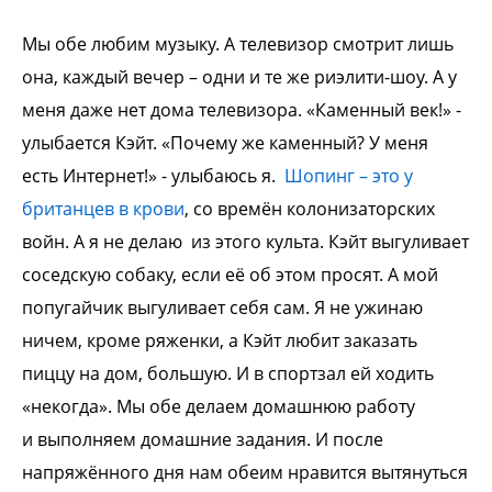
Мы обе любим музыку. А телевизор
смотрит лишь
она, каждый вечер – одни и
те же риэлити-шоу. А у
меня даже нет дома
телевизора. «Каменный век!» -
улыбается
Кэйт. «Почему же каменный? У меня
есть
Интернет!» - улыбаюсь я.
Шопинг – это у
британцев в крови
, со
времён колонизаторских
войн. А я не делаю
из этого культа.
Кэйт выгуливает
соседскую собаку, если её
об этом просят. А мой
попугайчик
выгуливает себя сам.
Я не ужинаю
ничем, кроме ряженки, а Кэйт
любит заказать
пиццу на дом, большую. И в
спортзал ей ходить
«некогда».
Мы обе делаем домашнюю работу
и
выполняем домашние задания.
И после
напряжённого дня нам обеим
нравится вытянуться