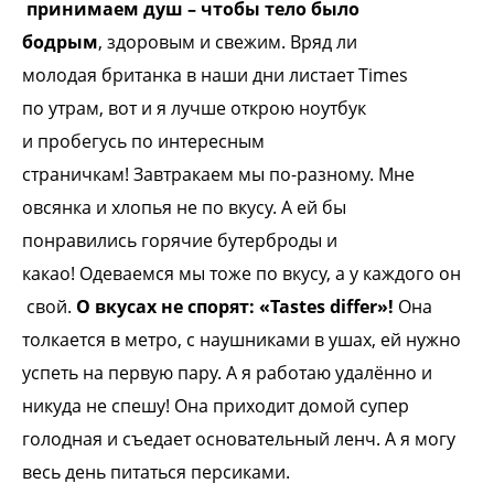
принимаем душ – чтобы тело было
бодрым
,
здоровым и свежим. Вряд ли
молодая
британка в наши дни листает Times
по
утрам, вот и я лучше открою ноутбук
и
пробегусь по интересным
страничкам!
Завтракаем мы по-разному. Мне
овсянка и
хлопья не по вкусу. А ей бы
понравились
горячие бутерброды и
какао!
Одеваемся мы тоже по вкусу, а у каждого он
свой.
О вкусах не спорят: «Tastes differ»!
Она
толкается в метро, с наушниками в
ушах, ей нужно
успеть на первую пару. А я
работаю удалённо и
никуда не спешу!
Она приходит домой супер
голодная и
съедает основательный ленч. А я могу
весь
день питаться персиками.