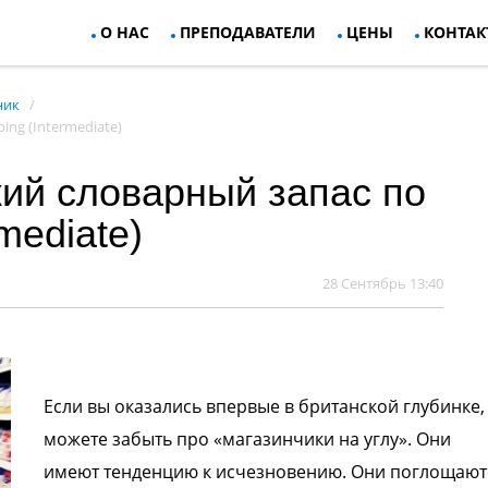
О НАС
ПРЕПОДАВАТЕЛИ
ЦЕНЫ
КОНТАК
ник
ng (Intermediate)
ий словарный запас по
mediate)
28 Сентябрь 13:40
Если вы оказались впервые в британской
глубинке,
можете забыть про
«магазинчики на углу». Они
имеют
тенденцию к исчезновению. Они
поглощают