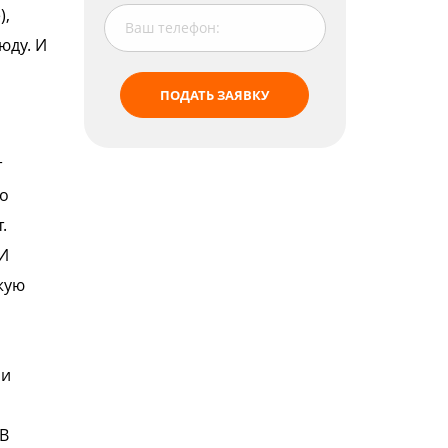
),
юду.
И
ПОДАТЬ ЗАЯВКУ
т
о
.
 И
жую
 и
 В