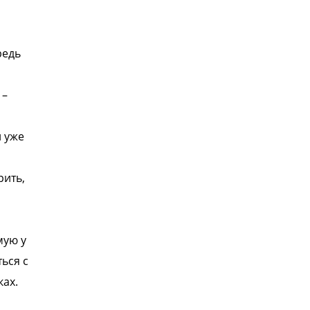
редь
 –
 уже
рить,
мую у
ься с
ках.