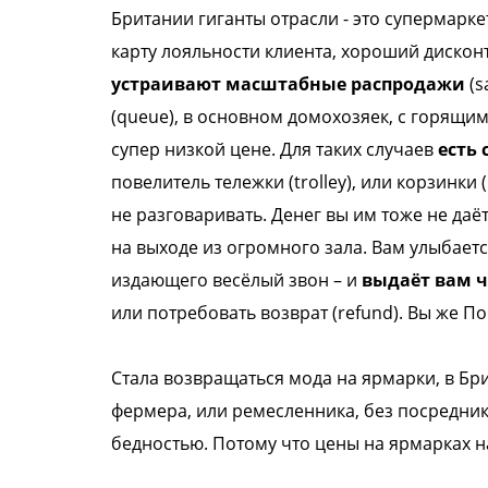
Британии гиганты отрасли -
это супермарке
карту
лояльности клиента, хороший дискон
устраивают масштабные распродажи
(s
(queue), в основном
домохозяек, с горящи
супер
низкой цене. Для таких случаев
есть 
повелитель тележки
(trolley), или корзинки
не
разговаривать. Денег вы им тоже не даё
на выходе из огромного зала.
Вам улыбаетс
издающего
весёлый звон – и
выдаёт вам че
или потребовать возврат
(refund). Вы же П
Стала возвращаться мода на ярмарки, в
Бри
фермера, или
ремесленника, без посредни
бедностью. Потому что цены
на ярмарках н