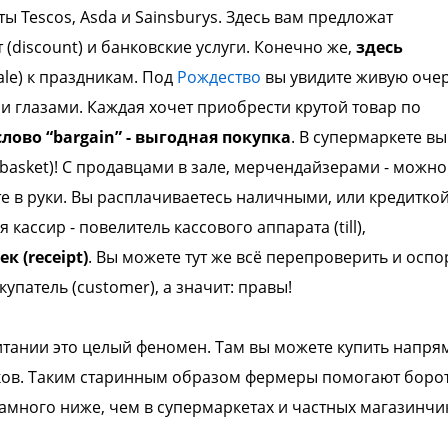
ты Tescos, Asda и
Sainsburys. Здесь вам предложат
т
(discount) и банковские услуги. Конечно же,
здесь
ale) к праздникам. Под
Рождество
вы
увидите живую оче
ми глазами. Каждая
хочет приобрести крутой товар по
слово
“bargain” - выгодная покупка
.
В супермаркете вы
 (basket)! С продавцами
в зале, мерчендайзерами - можно
те
в руки. Вы расплачиваетесь наличными, или
кредиткой
я кассир - повелитель
кассового аппарата (till),
к (receipt)
.
Вы можете тут же всё перепроверить и
оспо
окупатель (customer), а
значит: правы!
тании это целый феномен. Там вы
можете купить напря
ков. Таким
старинным образом фермеры помогают
борот
амного ниже, чем в
супермаркетах и частных магазинчи