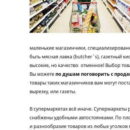
маленькие магазинчики,
специализированн
быть
мясная лавка (butcher`s), газетный ки
высокие, но качество отменное!
Выбор тов
Вы
можете
по душам поговорить с прод
товары таких магазинчиков вам
могут пост
вырезку, или
газеты.
В супермаркетах всё иначе. Супермаркеты
снабжены удобными
автостоянками. По пл
и
разнообразие товаров из любых уголков