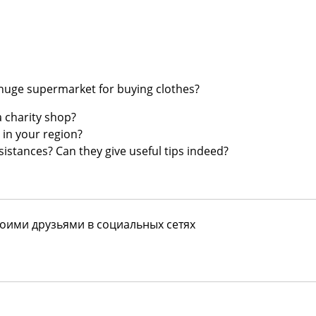
 huge
supermarket for buying clothes?
a
charity shop?
 in
your region?
sistances? Can they give useful tips
indeed?
воими друзьями в социальных сетях