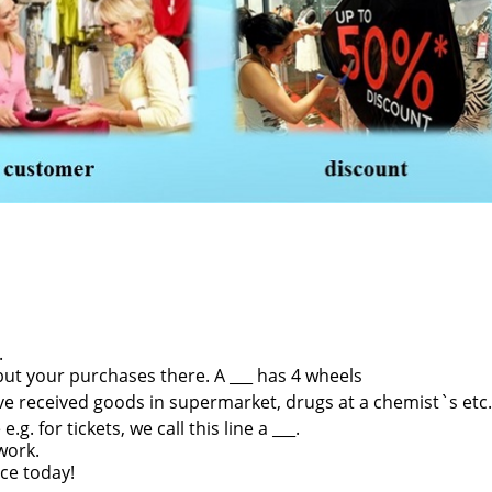
.
put
your purchases there. A ___ has 4 wheels
`ve
received goods in supermarket, drugs at a
chemist`s etc.
 e.g.
for tickets, we call this line a ___.
work.
ice
today!