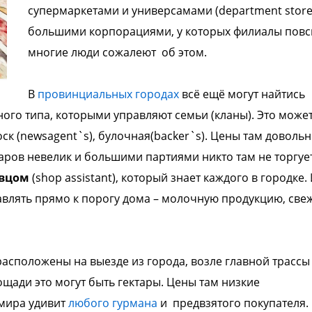
супермаркетами и
универсамами (department store
большими
корпорациями, у которых филиалы повс
многие люди сожалеют об этом.
В
провинциальных городах
всё ещё могут
найтись
ого типа, которыми
управляют семьи (кланы). Это може
оск
(newsagent`s), булочная(backer`s). Цены там
довольн
аров невелик и большими
партиями никто там не торгует
авцом
(shop assistant), который знает каждого в
городке.
авлять прямо к порогу дома –
молочную продукцию, све
расположены на выезде из города, возле
главной трассы
ощади это могут
быть гектары. Цены там низкие
мира удивит
любого гурмана
и предвзятого
покупателя.