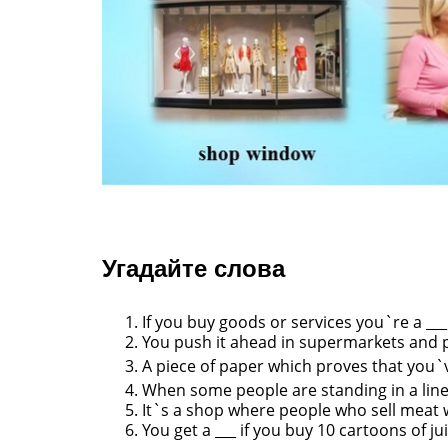
Угадайте слова
If you buy goods or services you`re a ___
You push it ahead in supermarkets and 
A piece of paper which proves that you
When some people are standing in a line
It`s a shop where people who sell meat 
You get a ___ if you buy 10 cartoons of ju