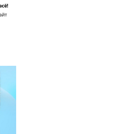
всё!
айт