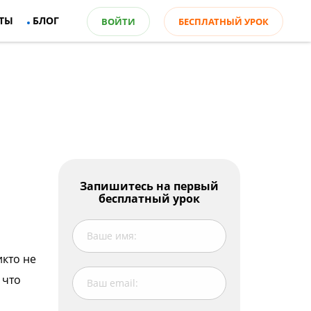
ТЫ
БЛОГ
ВОЙТИ
БЕСПЛАТНЫЙ УРОК
Оглавление
Запишитесь на первый
бесплатный урок
Учим слова по теме СМИ
Угадай слова
Ответь на вопросы
икто не
 что