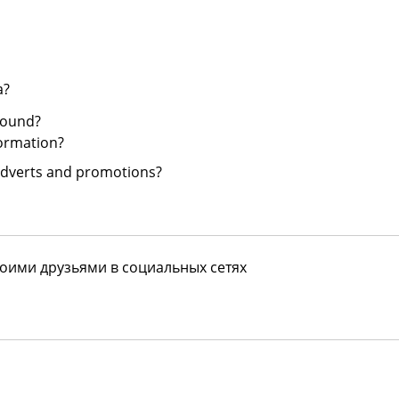
a?
round?
ormation?
dverts and promotions?
воими друзьями в социальных сетях