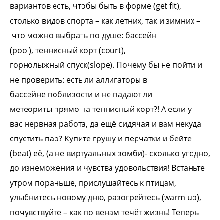
вариантов
есть, чтобы быть в форме (get fit),
столько
видов спорта – как летних, так и зимних –
что можно выбрать по душе: бассейн
(pool),
теннисный корт (court),
горнолыжный
спуск(slope). Почему бы не пойти и
не
проверить: есть ли аллигаторы в
бассейне
поблизости и не падают ли
метеориты
прямо на теннисный корт?! А если у
вас
нервная работа, да ещё сидячая и вам
некуда
спустить пар? Купите грушу и
перчатки и бейте
(beat) её, (а не
виртуальных зомби)- сколько угодно,
до
изнеможения и чувства удовольствия!
Встаньте
утром пораньше, прислушайтесь
к птицам,
улыбнитесь новому дню,
разогрейтесь (warm up),
почувствуйте – как
по венам течёт жизнь! Теперь