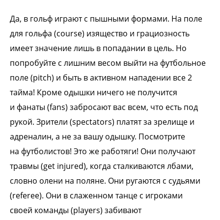
Да, в гольф играют с пышными формами.
На поле
для гольфа (course) изящество и
грациозность
имеет значение лишь в
попадании в цель. Но
попробуйте с лишним
весом выйти на футбольное
поле (pitch) и
быть в активном нападении все 2
тайма!
Кроме одышки ничего не получится
и
фанаты (fans) забросают вас всем, что
есть под
рукой. Зрители (spectators)
платят за зрелище и
адреналин, а не за
вашу одышку. Посмотрите
на
футболистов! Это же работяги! Они
получают
травмы (get injured), когда
сталкиваются лбами,
словно олени на
поляне. Они ругаются с судьями
(referee).
Они в слаженном танце с игроками
своей
команды (players) забивают