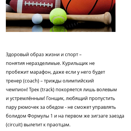
Здоровый образ жизни и спорт –
понятия
неразделимые. Курильщик не
пробежит
марафон, даже если у него будет
тренер
(coach) – трижды олимпийский
чемпион!
Трек (track) покоряется лишь волевым
и
устремлённым! Гонщик, любящий
пропустить
пару рюмочек за обедом - не
сможет управлять
болидом Формулы 1 и на
первом же зигзаге заезда
(circuit) вылетит к
праотцам.