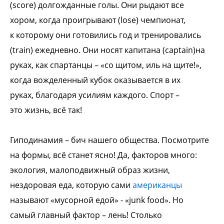
(score)
долгожданные голы. Они рыдают все
хором,
когда проигрывают (lose) чемпионат,
к
которому они готовились год и
тренировались
(train) ежедневно. Они носят
капитана (captain)на
руках, как спартанцы –
«со щитом, иль на щите!»,
когда
вожделенный кубок оказывается в их
руках,
благодаря усилиям каждого. Спорт –
это
жизнь, всё так!
Гиподинамия – бич нашего общества.
Посмотрите
на формы, всё станет ясно!
Да, факторов много:
экология,
малоподвижный образ жизни,
нездоровая
еда, которую сами
американцы
называют
«мусорной едой» - «junk food». Но
самый
главный фактор – лень! Столько