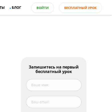
ТЫ
БЛОГ
ВОЙТИ
БЕСПЛАТНЫЙ УРОК
Оглавление
Запишитесь на первый
бесплатный урок
Learn the words:
Guess countries (c) and nationalities (n)!
Activate!