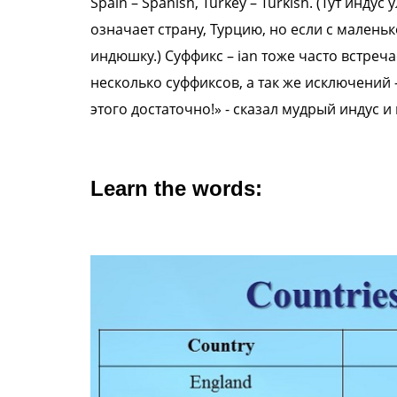
Spain – Spanish, Turkey –
Turkish. (Тут индус
означает
страну, Турцию, но если с маленьк
индюшку.)
Суффикс – ian тоже часто встреча
несколько суффиксов, а так же
исключений 
этого
достаточно!» - сказал мудрый индус и
Learn the words: