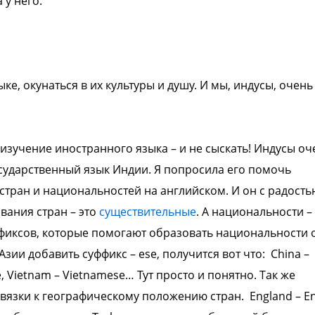
 у него:
ыке, окунаться в их культуры и душу. И
мы, индусы, очень
изучение иностранного языка – и не
сыскать! Индусы оч
государственный
язык Индии. Я попросила его помочь
стран и национальностей на английском. И
он с радость
вания стран – это
существительные
. А национальности –
фиксов, которые помогают образовать
национальности 
Азии добавить
суффикс
– ese, получится вот что:
China –
e, Vietnam – Vietnamese…
Тут просто и понятно.
Так же
ивязки к географическому положению
стран.
England – En