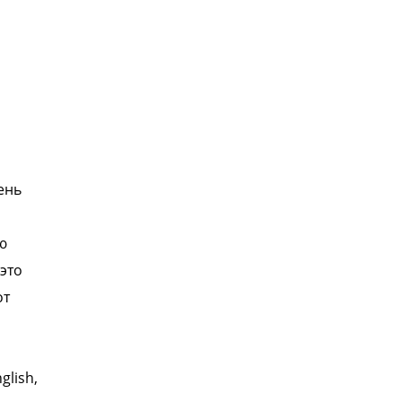
ень
ю
 это
от
glish,