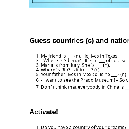
Guess countries (c) and nationa
My friend is ___ (n). He lives in Texas.
- Where`s Siberia? - It`s in ___ of course! 
Maria is from Italy. She`s ___ (n).
Where`s Rio? Is it in ___? (c)
Your father lives in Mexico. Is he ___? (n)
- I want to see the Prado Museum! – So v
Don`t think that everybody in China is _
Activate!
Do you have a country of your dreams?