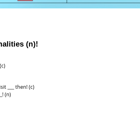
lities (n)!
(c)
isit
___ then! (c)
__!
(n)