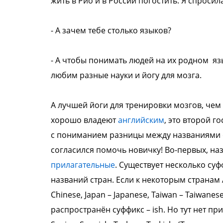
жить в Рио и в
России погостить. Я спросила
- А
зачем тебе столько языков?
- А чтобы понимать людей на их родном
яз
любим разные науки и
йогу для мозга.
А лучшей йоги для тренировки мозгов, чем
хорошо владеют
английским
, это второй 
с
пониманием разницы между названиями
согласился помочь новичку!
Во-первых, наз
прилагательные
. Существует несколько
суф
названий стран. Если к
некоторым странам 
Chinese, Japan – Japanese, Taiwan –
Taiwanes
распространён суффикс – ish. Но тут
нет пр