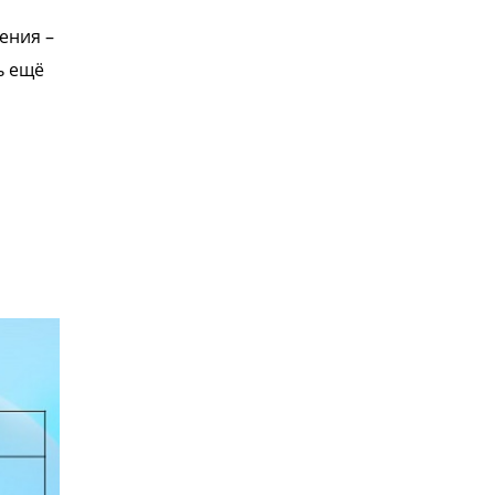
ения –
ь ещё