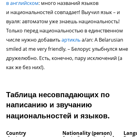
в
английском
: много названий языков
и
национальностей совпадает! Выучил язык –
и
вуаля: автоматом уже знаешь
национальность!
Только перед
национальностью в единственном
числе
нужно добавить
артикль
a/an:
А Belarusian
smiled at me very friendly. –
Белорус улыбнулся мне
дружелюбно.
Есть, конечно, пару исключений (а
как же без
них!).
Таблица несовпадающих по
написанию и
звучанию
национальностей и языков.
Country
Nationality (person)
Lang