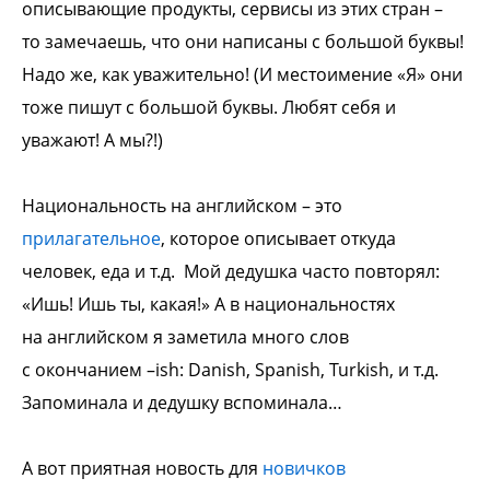
описывающие
продукты, сервисы из этих стран –
то
замечаешь, что они написаны с большой
буквы!
Надо же, как уважительно! (И
местоимение «Я» они
тоже пишут с
большой буквы. Любят себя и
уважают! А
мы?!)
Национальность на английском – это
прилагательное
, которое описывает
откуда
человек, еда и т.д.
Мой дедушка часто повторял:
«Ишь! Ишь
ты, какая!» А в национальностях
на
английском я заметила много слов
с
окончанием –ish: Danish, Spanish, Turkish, и
т.д.
Запоминала и дедушку вспоминала…
А вот приятная новость для
новичков