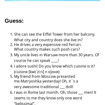
Guess:
She can see the Eiffel Tower from her
balcony.
What city and country does she live
in?
He drives a very expensive red Ferrari.
What
country makes such posh cars?
My uncle lives in Warsaw more than 30
years. Of
course he can speak ____!
I adore sushi! Do you know which cuisine is
it?
(cuisine [kwɪˈziːn] n ку́хня)
My friend from Moscow presented
me
Matryoshka yesterday! Oh, it`s a
very
awesome traditional ___ doll!
I was in Rome last month. Oh, those ___
men! It
seems to me they know only one
word
“belissima!”.