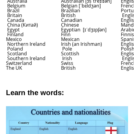
Australia
Australian [ɔsˈtreɪlɪən]
Engli
Belgium
Belgian [ˈbɛldʒən]
Frenc
Brazil
Brazilian
Port
Britain
British
Engl
Canada
Canadian
Engli
China (Китай)
Chinese
Manda
Egypt
Egyptian [ɪˈdʒɪpʃən]
Arabi
Finland
Finn
Finni
Mexico
Mexican
Span
Northern Ireland
Irish (an Irishman)
Engli
Poland
Pole
Polis
Scotland
Scottish
Englis
Southern Ireland
Irish
Engl
Switzerland
Swiss
Frenc
The UK
British
Engli
Learn the words: