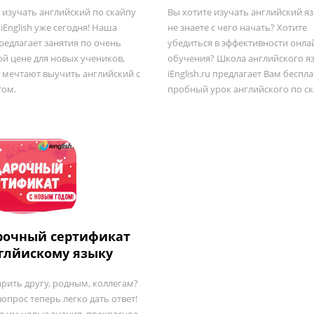
 изучать английский по скайпу
Вы хотите изучать английский яз
 iEnglish уже сегодня! Наша
не знаете с чего начать? Хотите
редлагает занятия по очень
убедиться в эффективности онла
ой цене для новых учеников,
обучения? Школа английского я
 мечтают выучить английский с
iEnglish.ru предлагает Вам беспл
том.
пробный урок английского по ск
рочный сертификат
нглйискому языку
арить другу, родным, коллегам?
вопрос теперь легко дать ответ!
е им новые знания, прекрасное