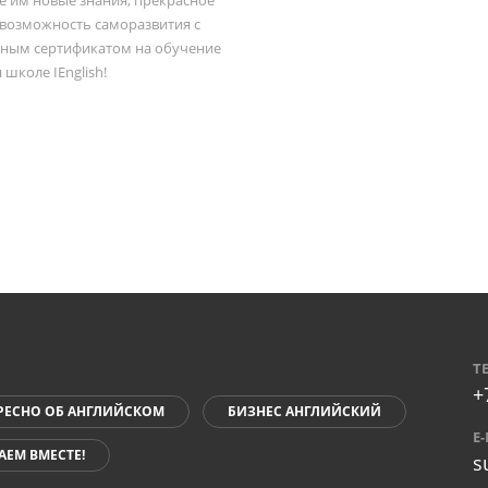
 возможность саморазвития с
ным сертификатом на обучение
 школе IEnglish!
Т
+
РЕСНО ОБ АНГЛИЙСКОМ
БИЗНЕС АНГЛИЙСКИЙ
E
АЕМ ВМЕСТЕ!
s