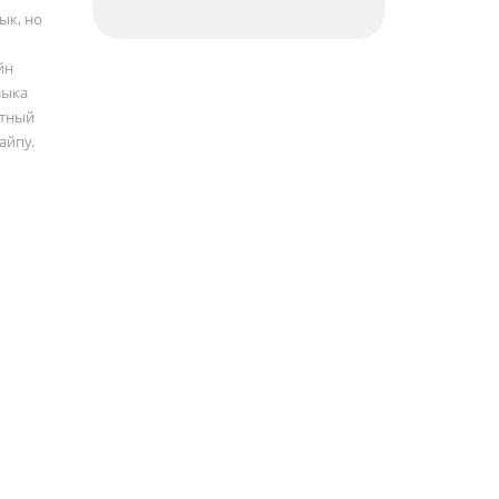
ык, но
йн
зыка
атный
айпу.