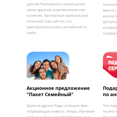
уроков! Расскажите о нашей школе
Начните
своим друзьям, родственникам или
вместе с
коллегам. Бесплатный пробный урок -
школа п
отличный старт для тех, кто
доступн
заинтересуется учить английский по
которые
скайп.
комфор
Акционное предложение
Пода
"Пакет Семейный"
по а
Дорогие друзья! Рады сообщить Вам
Что под
потрясающую новость: теперь обучение
На этот 
всей семьей в школе iEnglish стало еще
Подарит