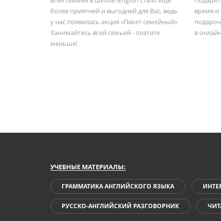
более приятней и выгодней для Вас, ведь
время и
у нас появилась акция «Пакет семейный»
подароч
Занимайтесь всей семьей - платите
в онлайн
меньше!
УЧЕБНЫЕ МАТЕРИАЛЫ:
ГРАММАТИКА АНГЛИЙСКОГО ЯЗЫКА
ИНТЕ
РУССКО-АНГЛИЙСКИЙ РАЗГОВОРНИК
ЧИТ