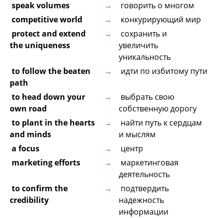
speak volumes
говорить о многом
competitive world
конкурирующий мир
protect and extend
сохранить и
the uniqueness
увеличить
уникальность
to follow the beaten
идти по избитому пути
path
to head down your
выбрать свою
own road
собственную дорогу
to plant in the hearts
найти путь к сердцам
and minds
и мыслям
a focus
центр
marketing efforts
маркетинговая
деятельность
to confirm the
подтвердить
credibility
надежность
информации