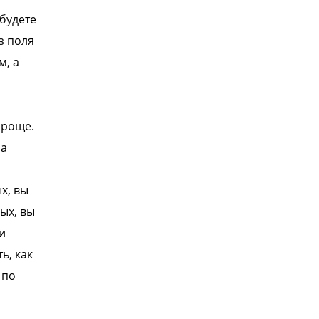
 будете
з поля
м, а
проще.
на
х, вы
рых, вы
и
ь, как
 по