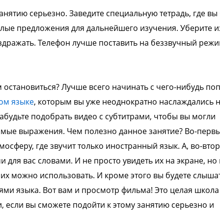
анятию серьезно. Заведите специальную тетрадь, где вы
целые предложения для дальнейшего изучения. Уберите и
аздражать. Телефон лучше поставить на беззвучный режи
 остановиться? Лучше всего начинать с чего-нибудь по
ом языке
, которым вы уже неоднократно наслаждались 
забудьте подобрать видео с субтитрами, чтобы вы могли
омые выражения. Чем полезно данное занятие? Во-первы
тмосферу, где звучит только иностранный язык. А, во-вто
для вас словами. И не просто увидеть их на экране, но 
их можно использовать. И кроме этого вы будете слышат
ями языка. Вот вам и просмотр фильма! Это целая школа
и, если вы сможете подойти к этому занятию серьезно и