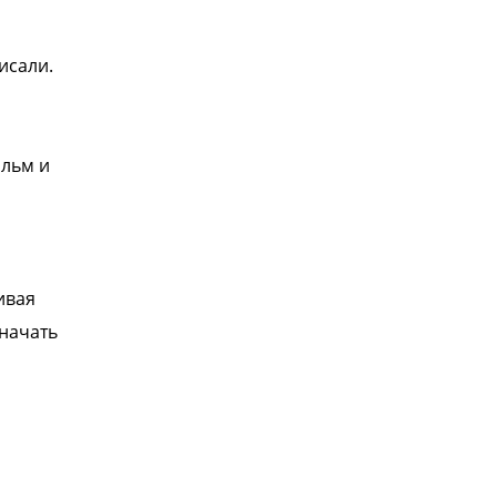
исали.
ильм и
ивая
 начать