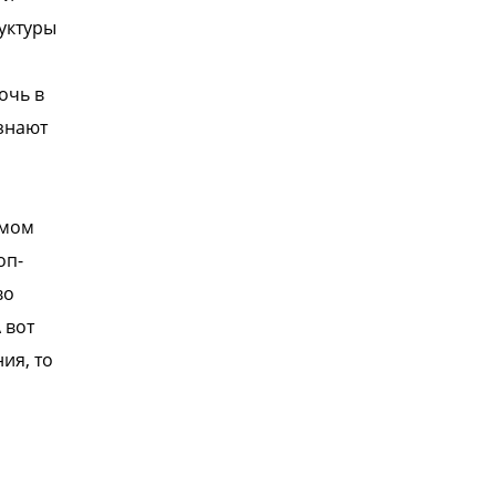
уктуры
очь в
 знают
амом
оп-
во
 вот
ия, то