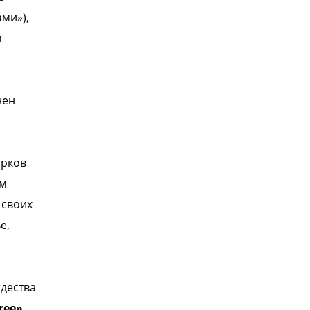
ами»),
я
нен
арков
ом
 своих
е,
ждества
ree»