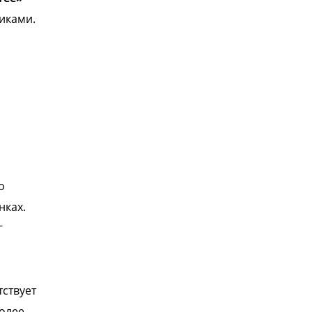
иками.
о
нках.
г
тствует
более