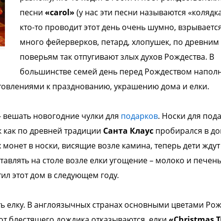
песни
«carol»
(у нас эти песни называются «колядк
кто-то проводит этот день очень шумно, взрываетс
много фейерверков, петард, хлопушек, по древним
поверьям так отпугивают злых духов Рождества. В
большинстве семей день перед Рождеством напол
овлениями к празднованию, украшению дома и елки.
 - вешать новогодние чулки для
подарков
. Носки для под
к как по древней традиции
Санта Клаус
пробирался в д
монет в носки, висящие возле камина, теперь дети ждут
тавлять на столе возле елки угощение – молоко и печень
ил этот дом в следующем году.
ь елку. В англоязычных странах основными цветами Ро
от блестящего дождика отказываются, елки
«Christmas T