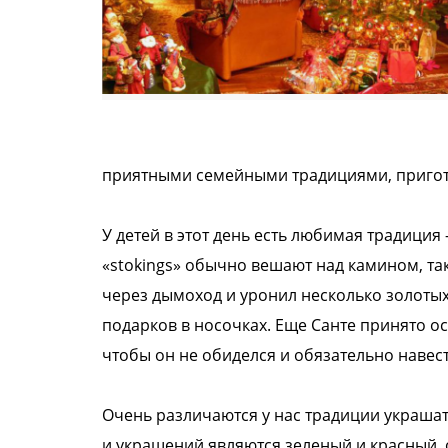
приятными семейными традициями, пригот
У детей в этот день есть любимая традиция
«stokings» обычно вешают над камином, та
через дымоход и уронил несколько золотых 
подарков в носочках. Еще Санте принято ос
чтобы он не обиделся и обязательно навест
Очень различаются у нас традиции украшат
и украшений являются зеленый и красный, 