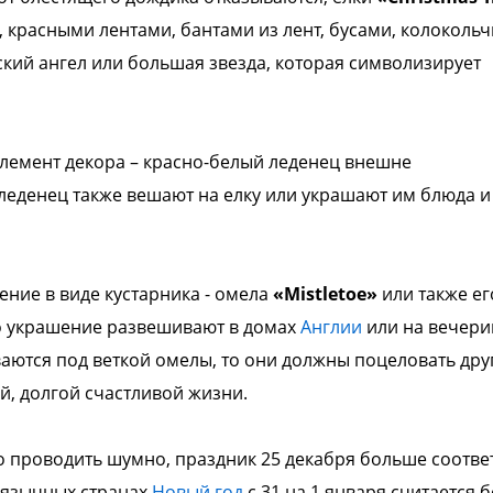
красными лентами, бантами из лент, бусами, колокольч
кий ангел или большая звезда, которая символизирует
 элемент декора – красно-белый леденец внешне
леденец также вешают на елку или украшают им блюда и
ение в виде кустарника - омела
«Mistletoe»
или также ег
то украшение развешивают в домах
Англии
или на вечери
ваются под веткой омелы, то они должны поцеловать дру
й, долгой счастливой жизни.
 проводить шумно, праздник 25 декабря больше соотве
лоязычных странах
Новый год
с 31 на 1 января считается 