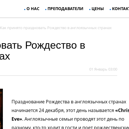
О НАС
ПРЕПОДАВАТЕЛИ
ЦЕНЫ
КОНТАК
Как принято праздновать Рождество в англоязычных странах
овать Рождество в
ах
01 Январь 03:00
Празднование Рождества в англоязычных странах
начинается 24 декабря, этот день называется
«Chri
Eve»
. Англоязычные семьи проводят этот день по
разному, кто-то ходит в гости и поет рождественски