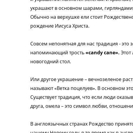
украшают в основном шарами, гирляндами, 
Обычно на верхушке ели стоит Рождественс
рождение Иисуса Христа.
Совсем непонятная для нас традиция - это
напоминающий трость
«candy cane».
Этот 
новогодний стол.
Или другое украшение – вечнозеленое раст
называют «Ветка поцелуев». В основном э
Существует традиция, что если люди оказы
друга, омела – это символ любви, отношени
В англоязычных странах Рождество принято
нашему Новому году, в то время как в анг