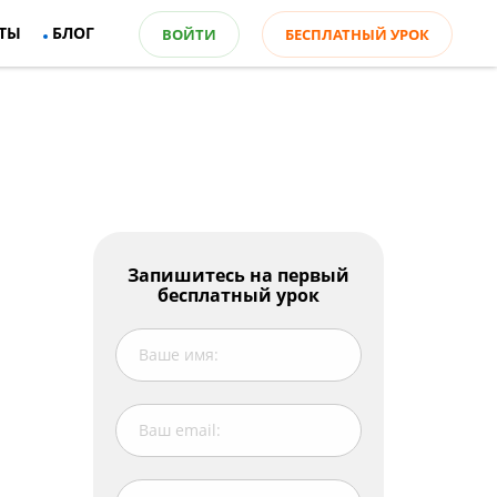
ТЫ
БЛОГ
ВОЙТИ
БЕСПЛАТНЫЙ УРОК
Оглавление
Запишитесь на первый
бесплатный урок
Занятия иностранным языком помогают
улучшить уровень когнитивных
способностей
Изучение английского помогает
самореализоваться!
В заключение: