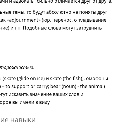
чи и адвокаты, сильно отличается друг от друга.
ьные темы, то будут абсолютно не поняты друг
как «adjournment» (юр. перенос, откладывание
ение) и т.п. Подобные слова могут затруднить
осторожностью.
ate (glide on ice) и skate (the fish)), омофоны
– to support or carry; bear (noun) - the animal)
огут исказить значение ваших слов и
орое вы имели в виду.
кие навыки