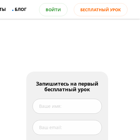
ТЫ
БЛОГ
ВОЙТИ
БЕСПЛАТНЫЙ УРОК
Оглавление
Запишитесь на первый
бесплатный урок
Причины возникновения языкового
барьера
Способы преодоления языкового
барьера
В заключении