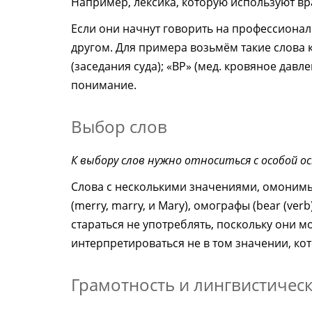
Например, лексика, которую используют вра
Если они начнут говорить на профессионал
другом. Для примера возьмём такие слова 
(заседания суда); «BP» (мед. кровяное давл
понимание.
Выбор слов
К выбору слов нужно относиться с особой 
Слова с несколькими значениями, омонимы (sk
(merry, marry, и Mary), омографы (bear (verb) 
стараться не употреблять, поскольку они м
интерпретироваться не в том значении, кот
Грамотность и лингвистичес