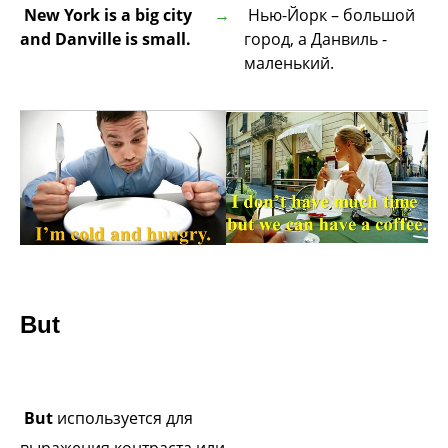
New York is a big city
Нью-Йорк – большой
and Danville is small.
город, а Данвиль -
маленький.
But
But
используется для
выражения контраста
или