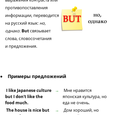
противопоставления
информации,
переводится
на русский язык:
но,
однако.
But
связывает
слова, словосочетания
и
предложения.
Примеры предложений
I like Japanese culture
Мне нравится
but I don’t like the
японская культура, но
food much.
еда не очень.
The house is nice but
Дом хороший, но