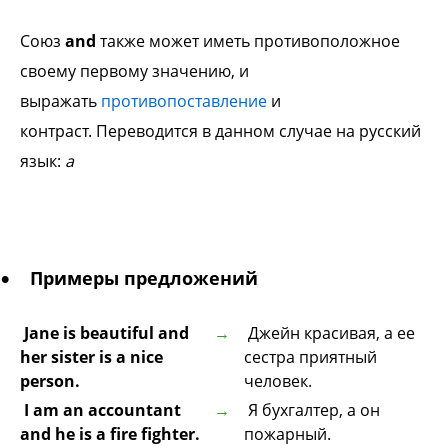
Союз
and
также может иметь
противоположное
своему первому
значению, и
выражать
противопоставление
и
контраст.
Переводится в данном случае на
русский
язык:
a
Примеры предложений
Jane is beautiful and
Джейн красивая, а ее
her sister is a nice
сестра приятный
person.
человек.
I am an accountant
Я бухгалтер, а он
and he is a fire fighter.
пожарный.