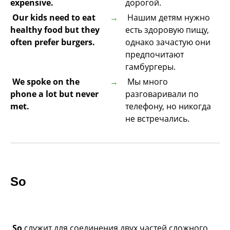
expensive.
дорогой.
Our kids need to eat
Нашим детям нужно
healthy food but they
есть здоровую пищу,
often prefer burgers.
однако зачастую они
предпочитают
гамбургеры.
We spoke on the
Мы много
phone a lot but never
разговаривали по
met.
телефону, но никогда
не встречались.
So
So
служит для соединения двух частей сложного