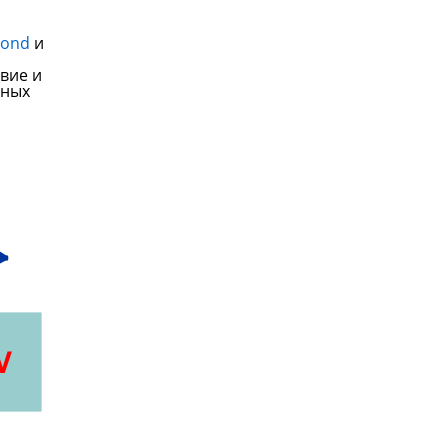
cond
и
вие и
азных