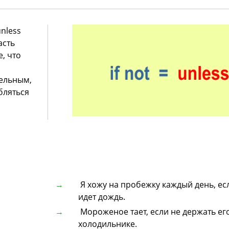
nless
асть
, что
тельным,
бляться
Я хожу на пробежку каждый день, ес
идет дождь.
Мороженое тает, если не держать его
холодильнике.