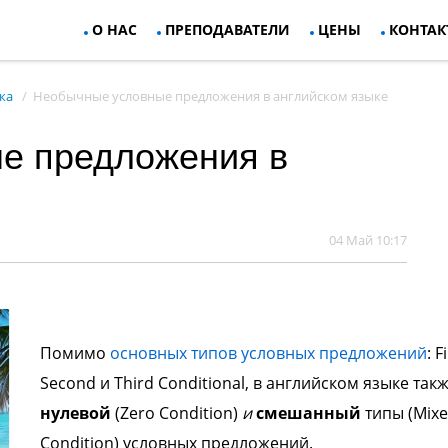
О НАС
ПРЕПОДАВАТЕЛИ
ЦЕНЫ
КОНТАК
ка
Необычные условные предложения в английском языке
е предложения в
04 Май 10:17
Помимо
основных типов условных предложений
: F
Second и Third Conditional, в английском языке такж
нулевой
(Zero Condition)
и
смешанный
типы (Mix
Condition) условных предложений.