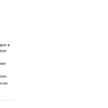
дно в
свои
нии
охо.
если