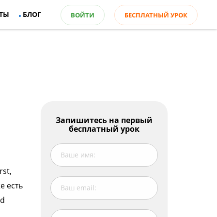
ТЫ
БЛОГ
ВОЙТИ
БЕСПЛАТНЫЙ УРОК
Оглавление
Запишитесь на первый
бесплатный урок
Zero condition. Образование, значение,
употребление
Важно!
irst,
Условные предложения смешанного
типа Mixed condition
е есть
ed