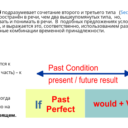
й
подразумевает сочетание второго и третьего типа (
Se
ространён в речи, чем два вышеупомянутых типа, но,
овать и понимать в речи. В подобных предложениях усло
и, и выражается это, соответственно, использованием р
жные комбинации временной принадлежности.
тся к
часть) – к
когда
о на
оящем.