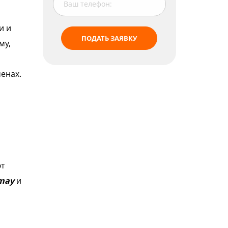
и и
ПОДАТЬ ЗАЯВКУ
му,
енах.
ют
 may
и