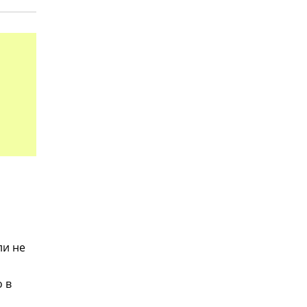
ли не
 в