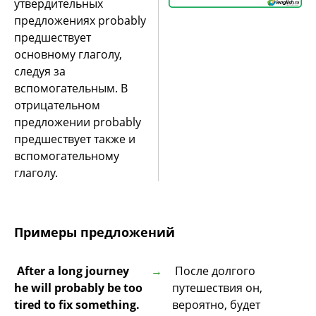
утвердительных
предложениях probably
предшествует
основному глаголу,
следуя за
вспомогательным. В
отрицательном
предложении probably
предшествует также и
вспомогательному
глаголу.
Примеры предложений
After a long journey
После долгого
he will probably be too
путешествия он,
tired to fix something.
вероятно, будет