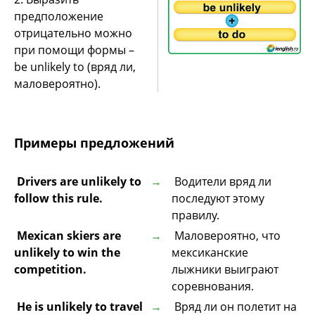
предположение
отрицательно можно
при помощи формы –
be unlikely to (вряд ли,
маловероятно).
Примеры предложений
Drivers are unlikely to
Водители вряд ли
follow this rule.
последуют этому
правилу.
Mexican skiers are
Маловероятно, что
unlikely to win the
мексиканские
competition.
лыжники выиграют
соревнования.
He is unlikely to travel
Вряд ли он полетит на