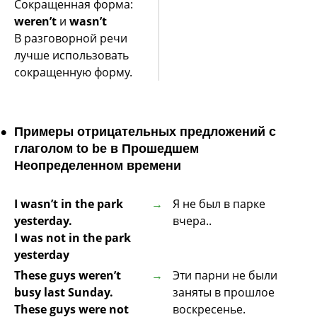
Сокращенная форма:
weren’t
и
wasn’t
В разговорной речи
лучше использовать
сокращенную форму.
Примеры отрицательных предложений с
глаголом to be в Прошедшем
Неопределенном времени
I wasn’t in the park
Я не был в парке
yesterday.
вчера..
I was not in the park
yesterday
These guys weren’t
Эти парни не были
busy last Sunday.
заняты в прошлое
These guys were not
воскресенье.