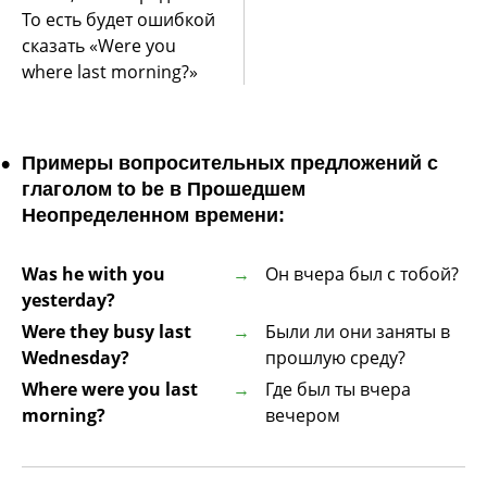
То есть будет ошибкой
сказать «Were you
where last morning?»
Примеры вопросительных предложений с
глаголом to be в Прошедшем
Неопределенном времени:
Was he with you
Он вчера был с тобой?
yesterday?
Were they busy last
Были ли они заняты в
Wednesday?
прошлую среду?
Where were you last
Где был ты вчера
morning?
вечером