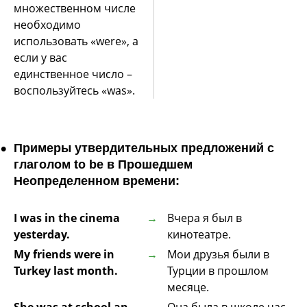
множественном числе
необходимо
использовать «were», а
если у вас
единственное число –
воспользуйтесь «was».
Примеры утвердительных предложений с
глаголом to be в Прошедшем
Неопределенном времени:
I was in the cinema
Вчера я был в
yesterday.
кинотеатре.
My friends were in
Мои друзья были в
Turkey last month.
Турции в прошлом
месяце.