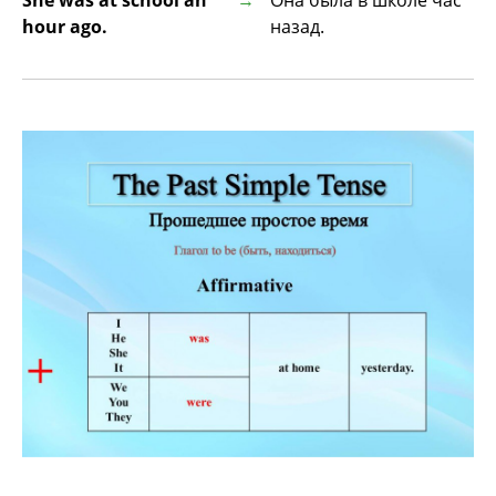
She was at school an
Она была в школе час
hour ago.
назад.