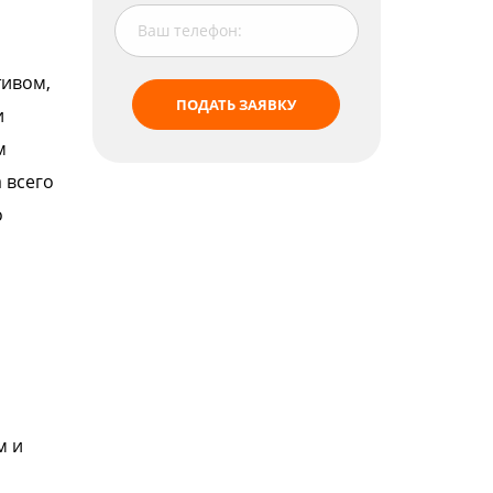
тивом,
ПОДАТЬ ЗАЯВКУ
и
м
 всего
о
м и