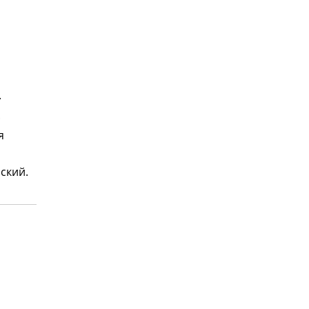
.
.
я
ский.