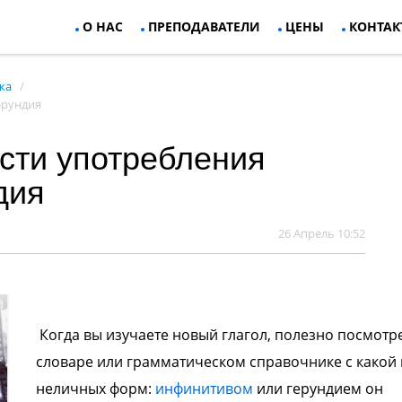
О НАС
ПРЕПОДАВАТЕЛИ
ЦЕНЫ
КОНТАК
ка
ерундия
сти употребления
дия
26 Апрель 10:52
Когда вы изучаете новый глагол, полезно посмотре
словаре или грамматическом справочнике с какой 
неличных форм:
инфинитивом
или герундием он