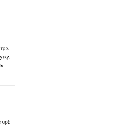
тре.
утку.
ть
 up);