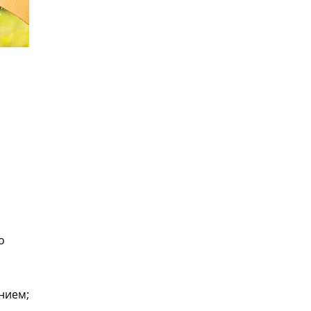
о
нием;