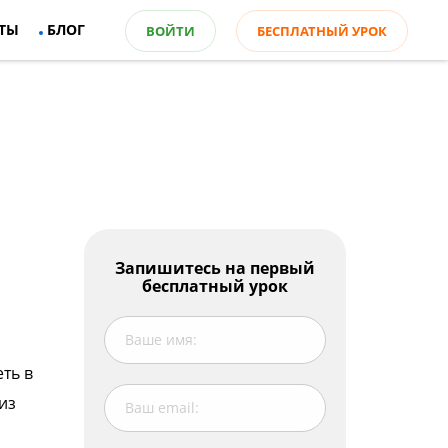
ТЫ
БЛОГ
ВОЙТИ
БЕСПЛАТНЫЙ УРОК
Оглавление
Запишитесь на первый
бесплатный урок
Глаголы, не изменяющие значения
Важно!
Глаголы, изменяющие значения
ть в
Watch the video:
из