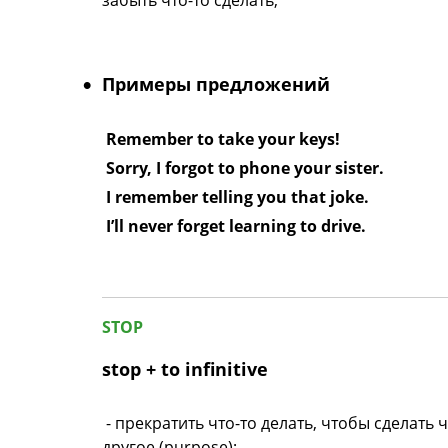
забыть что-то сделать;
Примеры предложений
Remember to take your keys!
Sorry, I forgot to phone your sister.
I remember telling you that joke.
I’ll never forget learning to drive.
STOP
stop + to infinitive
- прекратить что-то делать, чтобы сделать ч
другое (purpose);