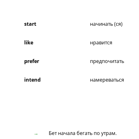
start
начинать (ся)
like
нравится
prefer
предпочитать
intend
намереваться
Бет начала бегать по утрам.