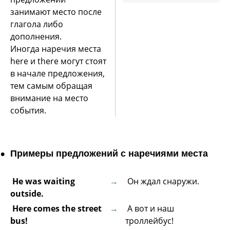
занимают место после
глагола либо
дополнения.
Иногда наречия места
here и there могут стоят
в начале предложения,
тем самым обращая
внимание на место
события.
Примеры предложений с наречиями места
He was waiting
Он ждал снаружи.
outside.
Here comes the street
А вот и наш
bus!
троллейбус!