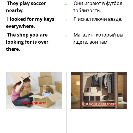
They play soccer
Они играют в футбол
nearby.
поблизости.
I looked for my keys
Я искал ключи везде.
everywhere.
The shop you are
Магазин, который вы
looking for is over
ищете, вон там.
there.