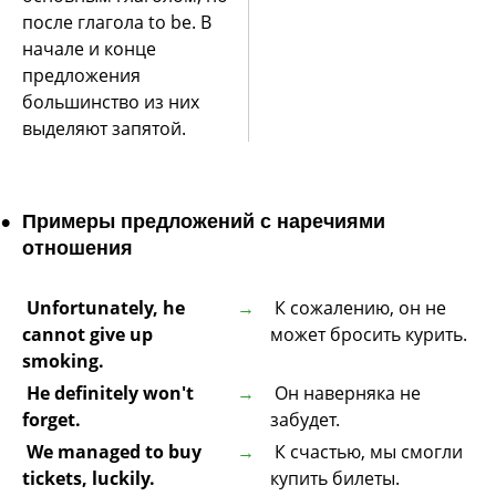
после глагола to be. В
начале и конце
предложения
большинство из них
выделяют запятой.
Примеры предложений с наречиями
отношения
Unfortunately, he
К сожалению, он не
cannot give up
может бросить курить.
smoking.
He definitely won't
Он наверняка не
forget.
забудет.
We managed to buy
К счастью, мы смогли
tickets, luckily.
купить билеты.