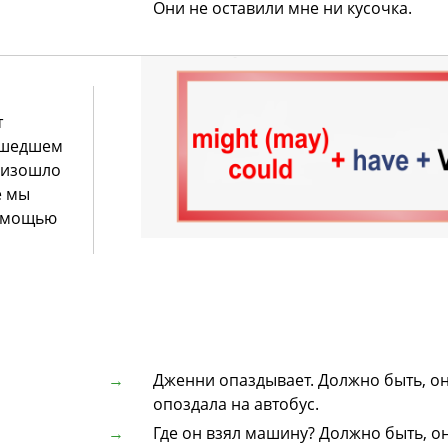
Они не оставили мне ни кусочка.
т
ошедшем
роизошло
е мы
помощью
Дженни опаздывает. Должно быть, о
опоздала на автобус.
Где он взял машину? Должно быть, о