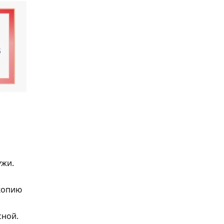
ужи.
 копию
сной.