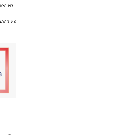
шел из
рала их