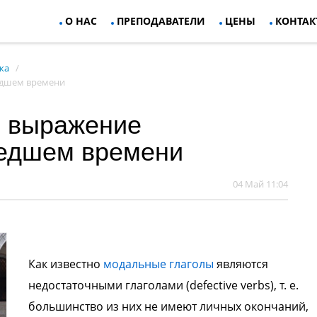
О НАС
ПРЕПОДАВАТЕЛИ
ЦЕНЫ
КОНТАК
ка
едшем времени
: выражение
шедшем времени
04 Май 11:04
Как известно
модальные глаголы
являются
недостаточными глаголами (defective verbs), т. е.
большинство из них не имеют личных окончаний,