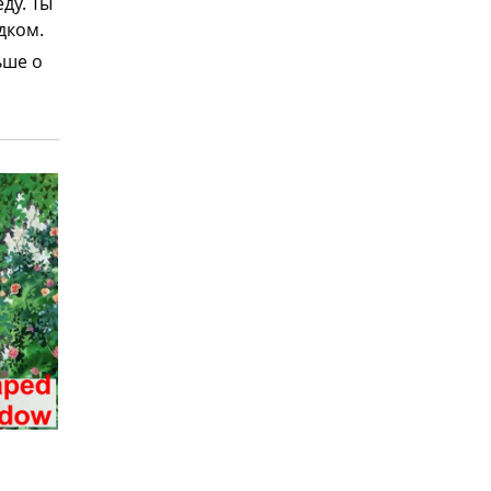
ду. Ты
дком.
ьше о