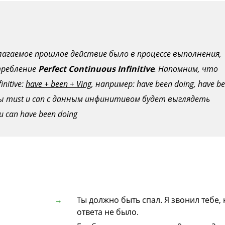
лагаемое прошлое действие было в процессе выполнения,
требление
Perfect Continuous Infinitive
. Напомним, что
nitive:
have + been + Ving
, например: have been doing, have b
лы must и can с данным инфинитивом будет выглядеть
 can have been doing
Ты должно быть спал. Я звонил тебе, 
ответа не было.