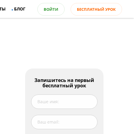
ТЫ
БЛОГ
ВОЙТИ
БЕСПЛАТНЫЙ УРОК
Оглавление
Запишитесь на первый
бесплатный урок
Выражение вероятности в прошедшем
Важно!
Watch the video on past modals for
possibility: