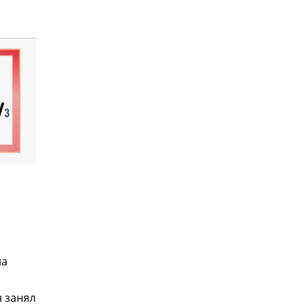
на
н занял