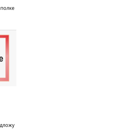
 полке
едложу