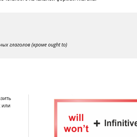
ых глаголов (кроме ought to)
азить
 или