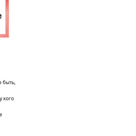
 быть,
у кого
е