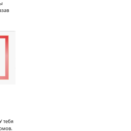
ны
азав
У тебя
омов.