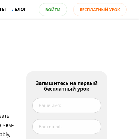
ТЫ
БЛОГ
ВОЙТИ
БЕСПЛАТНЫЙ УРОК
Оглавление
Запишитесь на первый
бесплатный урок
Вероятность в настоящем и будущем
времени
Важно!
зать
Вероятность в момент речи
Важно!
в чем-
bly,