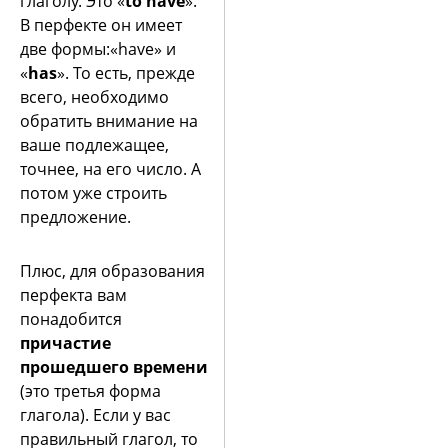
глаголу. Это «
to have
».
В перфекте он имеет
две формы:«have» и
«
has
». То есть, прежде
всего, необходимо
обратить внимание на
ваше подлежащее,
точнее, на его число. А
потом уже строить
предложение.
Плюс, для образования
перфекта вам
понадобится
причастие
прошедшего времени
(это третья форма
глагола). Если у вас
правильный глагол, то