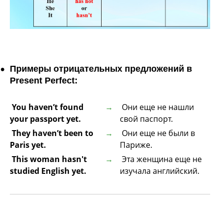
Примеры отрицательных предложений в
Present Perfect:
You haven’t found
Они еще не нашли
your passport yet.
свой паспорт.
They haven’t been to
Они еще не были в
Paris yet.
Париже.
This woman hasn't
Эта женщина еще не
studied English yet.
изучала английский.