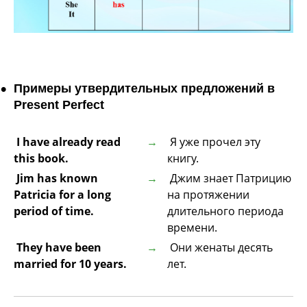
Примеры утвердительных предложений в
Present Perfect
I have already read
Я уже прочел эту
this book.
книгу.
Jim has known
Джим знает Патрицию
Patricia for a long
на протяжении
period of time.
длительного периода
времени.
They have been
Они женаты десять
married for 10 years.
лет.