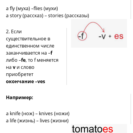
a fly (муха) –flies (мухи)
a story (рассказ) – stories (рассказы)
2. Если
существительное в
единственном числе
заканчивается на –
f
либо –
fe
, то f меняется
на
v
и слово
приобретет
окончание –ves
Например:
a knife (нож) – knives (ножи)
a life (жизнь) – lives (жизни)