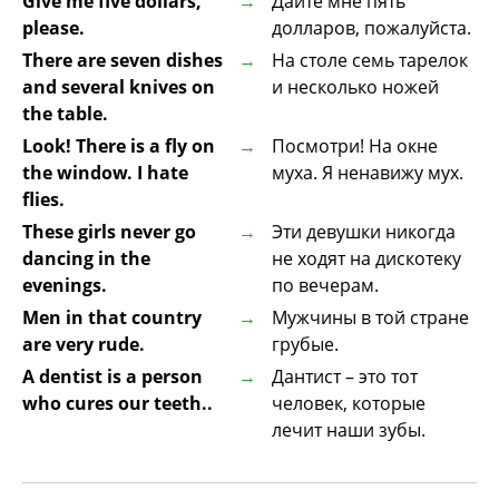
Give me five dollars,
Дайте мне пять
please.
долларов, пожалуйста.
There are seven dishes
На столе семь тарелок
and several knives on
и несколько ножей
the table.
Look! There is a fly on
Посмотри! На окне
the window. I hate
муха. Я ненавижу мух.
flies.
These girls never go
Эти девушки никогда
dancing in the
не ходят на дискотеку
evenings.
по вечерам.
Men in that country
Мужчины в той стране
are very rude.
грубые.
A dentist is a person
Дантист – это тот
who cures our teeth..
человек, которые
лечит наши зубы.