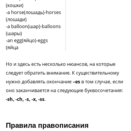
(кошки)
-a horse(лошадь)-horses
(лошади)
-a balloon(шар)-balloons
(шары)
-an egg(яйцо)-eggs
(яйца
Но и здесь есть несколько нюансов, на которые
следует обратить внимание. К существительному
нужно добавлять окончание
–es
в том случае, если
оно заканчивается на следующие буквосочетания:
-sh, -ch, -s, -x, -ss
.
Правила правописания