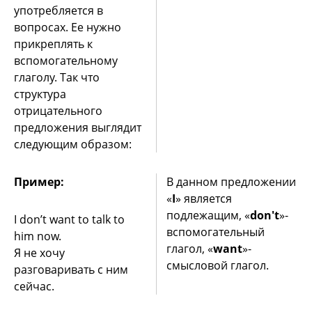
употребляется в
вопросах. Ее нужно
прикреплять к
вспомогательному
глаголу. Так что
структура
отрицательного
предложения выглядит
следующим образом:
Пример:
В данном предложении
«
I
» является
подлежащим, «
dоn't
»-
I don’t want to talk to
вспомогательный
him now.
глагол, «
want
»-
Я не хочу
смысловой глагол.
разговаривать с ним
сейчас.