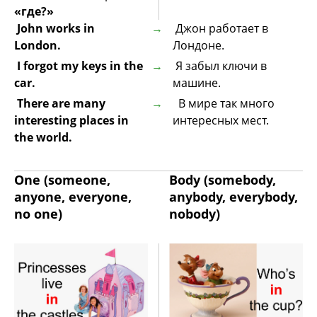
«где?»
John works in
Джон работает в
London.
Лондоне.
I forgot my keys in the
Я забыл ключи в
car.
машине.
There are many
В мире так много
interesting places in
интересных мест.
the world.
One (someone,
Body (somebody,
anyone, everyone,
anybody, everybody,
no one)
nobody)