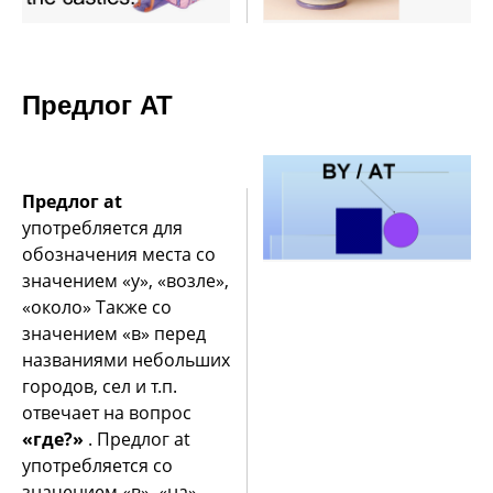
Предлог AT
Предлог at
употребляется для
обозначения места со
значением «у», «возле»,
«около» Также со
значением «в» перед
названиями небольших
городов, сел и т.п.
отвечает на вопрос
«где?»
. Предлог at
употребляется со
значением «в», «на»