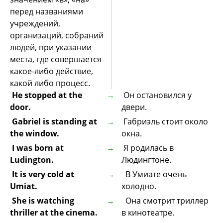
перед названиями
учреждений,
организаций, собраний
людей, при указании
места, где совершается
какое-либо действие,
какой либо процесс.
He stopped at the
Он остановился у
door.
двери.
Gabriel is standing at
Габриэль стоит около
the window.
окна.
I was born at
Я родилась в
Ludington.
Людингтоне.
It is very cold at
В Умиате очень
Umiat.
холодно.
She is watching
Она смотрит триллер
thriller at the cinema.
в кинотеатре.