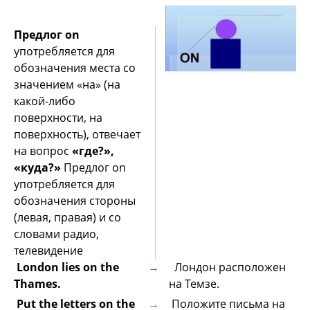
Предлог оn
употребляется для
обозначения места со
значением «на» (на
какой-либо
поверхности, на
поверхность), отвечает
на вопрос
«где?»,
«куда?»
Предлог оn
употребляется для
обозначения стороны
(левая, правая) и со
словами радио,
телевидение
London lies on the
Лондон расположен
Thames.
на Темзе.
Put the letters on the
Положите письма на