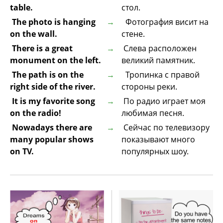
table.
стол.
The photo is hanging
Фотография висит на
on the wall.
стене.
There is a great
Слева расположен
monument on the left.
великий памятник.
The path is on the
Тропинка с правой
right side of the river.
стороны реки.
It is my favorite song
По радио играет моя
on the radio!
любимая песня.
Nowadays there are
Сейчас по телевизору
many popular shows
показывают много
on TV.
популярных шоу.