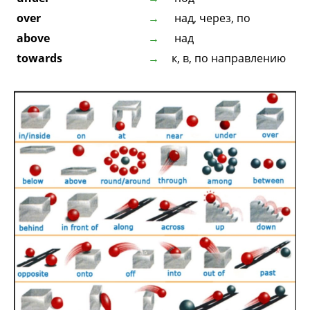
over
над, через, по
above
над
towards
к, в, по направлению