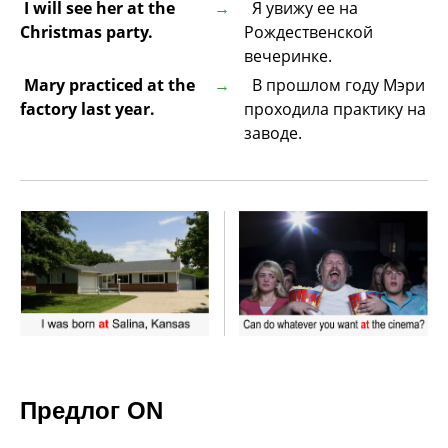
I will see her at the
Я увижу ее на
Christmas party.
Рождественской
вечеринке.
Mary practiced at the
В прошлом году Мэри
factory last year.
проходила практику на
заводе.
Предлог ON