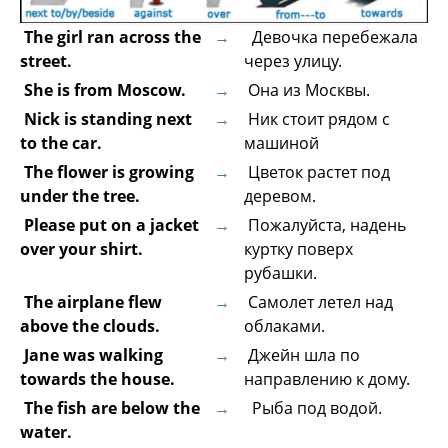
The girl ran across the
Девочка перебежала
street.
через улицу.
She is from Moscow.
Она из Москвы.
Nick is standing next
Ник стоит рядом с
to the car.
машиной
The flower is growing
Цветок pастет под
under the tree.
деревом.
Please put on a jacket
Пожалуйста, надень
over your shirt.
куртку поверх
рубашки.
The airplane flew
Самолет летел над
above the clouds.
облаками.
Jane was walking
Джейн шла по
towards the house.
направлению к дому.
The fish are below the
Рыба под водой.
water.