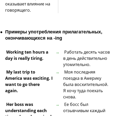
оказывает влияние на
говорящего.
Примеры употребления прилагательных,
окончивающихся на -ing
Working ten hours a
Работать десять часов
day is really tiring.
в день действительно
утомительно.
My last trip to
Моя последняя
America was exciting. I
поездка в Америку
want to go there
была восхитительной.
again.
Я хочу туда поехать
снова.
Her boss was
Ее босс был
understanding each
отзывчивым каждый