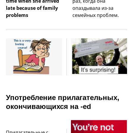
time when she arrived
раз, когда она
late because of family
опаздывала из-за
problems
семейных проблем.
Употребление прилагательных,
окончивающихся на -ed
Прилагательные с