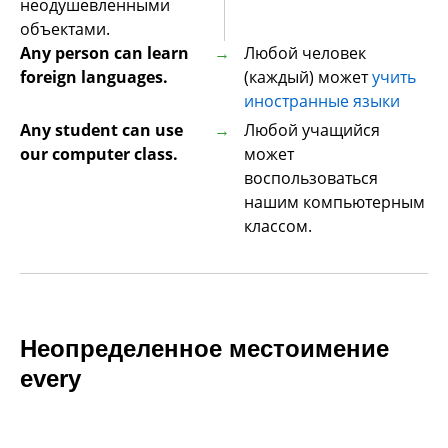
неодушевленными
объектами.
Аny person can learn
Любой человек
foreign languages.
(каждый) может
учить
иностранные языки
Any student can use
Любой учащийся
our computer class.
может
воспользоваться
нашим компьютерным
классом.
Неопределенное местоимение
every