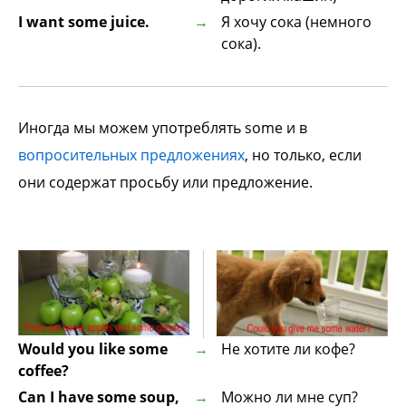
I want some juice.
Я хочу сока (немного
сока).
Иногда мы можем употреблять some и в
вопросительных предложениях
, но только, если
они содержат просьбу или предложение.
Would you like some
Не хотите ли кофе?
coffee?
Can I have some soup,
Можно ли мне суп?