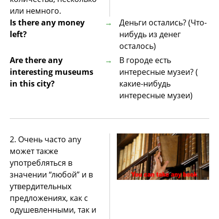
или немного.
Is there any money
Деньги остались? (Что-
left?
нибудь из денег
осталось)
Are there any
В городе есть
interesting museums
интересные музеи? (
in this city?
какие-нибудь
интересные музеи)
2. Очень часто any
может также
употребляться в
значении “любой” и в
утвердительных
предложениях, как с
одушевленными, так и