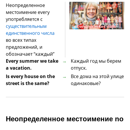
Неопределенное
местоимение every
употребляется с
существительным
единственного числа
во всех типах
предложений, и
обозначает “каждый”
Every summer we take
Каждый год мы берем
a vacation.
отпуск.
Is every house on the
Все дома на этой улице
street is the same?
одинаковые?
Неопределенное местоимение no