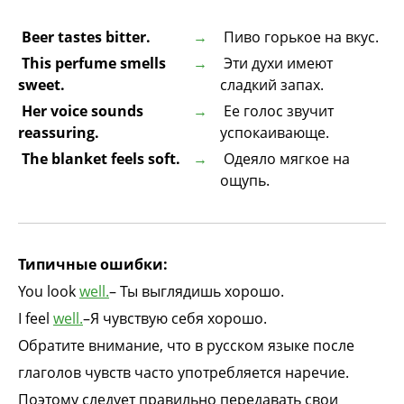
Beer tastes bitter.
Пиво горькое на вкус.
This perfume smells
Эти духи имеют
sweet.
сладкий запах.
Her voice sounds
Ее голос звучит
reassuring.
успокаивающе.
The blanket feels soft.
Одеяло мягкое на
ощупь.
Типичные ошибки:
You look
well.
– Ты выглядишь хорошо.
I feel
well.
–Я чувствую себя хорошо.
Обратите внимание, что в русском языке после
глаголов чувств часто употребляется наречие.
Поэтому следует правильно передавать свои