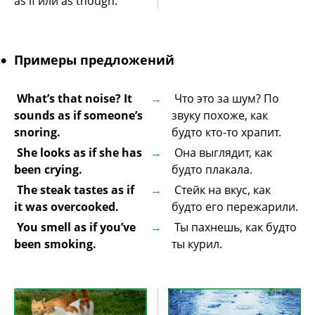
as if или as though.
Примеры предложений
What’s that noise? It
Что это за шум? По
sounds as if someone’s
звуку похоже, как
snoring.
будто кто-то храпит.
She looks as if she has
Она выглядит, как
been crying.
будто плакала.
The steak tastes as if
Стейк на вкус, как
it was overcooked.
будто его пережарили.
You smell as if you’ve
Ты пахнешь, как будто
been smoking.
ты курил.