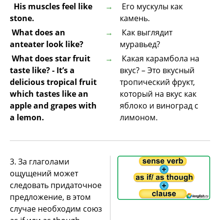
His muscles feel like
Его мускулы как
stone.
камень.
What does an
Как выглядит
anteater look like?
муравьед?
What does star fruit
Какая карамбола на
taste like? - It’s a
вкус? – Это вкусный
delicious tropical fruit
тропический фрукт,
which tastes like an
который на вкус как
apple and grapes with
яблоко и виноград с
a lemon.
лимоном.
3. За глаголами
ощущений может
следовать придаточное
предложение, в этом
случае необходим союз