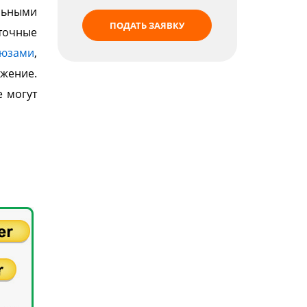
ьными
ПОДАТЬ ЗАЯВКУ
точные
юзами
,
жение.
е могут