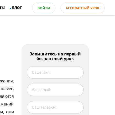
ТЫ
БЛОГ
ВОЙТИ
БЕСПЛАТНЫЙ УРОК
Оглавление
Запишитесь на первый
бесплатный урок
Значение и употребление
Выражение неопределенности
Whatever в разговорной речи
жения,
Now watch the video:
oever,
яются
имений
ия, они