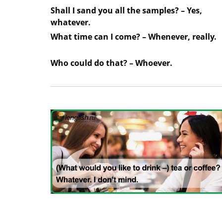
Shall I sand you all the samples? – Yes,
whatever.
What time can I come? – Whenever, really.
Who could do that? – Whoever.