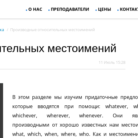
О НАС
ПРЕПОДАВАТЕЛИ
ЦЕНЫ
КОНТАК
ка
Производные относительных местоимений
ительных местоимений
11 Июль 15:28
В этом разделе мы изучим придаточные предло
которые вводятся при помощи: whatever, wh
whichever, wherever, whenever. Они явл
производными от хорошо известных нам место
what, which, when, where, who. Как и местоимен