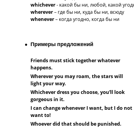
whichever
- какой бы ни, любой, какой угод
wherever
– где бы ни, куда бы ни, всюду
whenever
– когда угодно, когда бы ни
Примеры предложений
Friends must stick together whatever
happens.
Wherever you may roam, the stars will
light your way.
Whichever dress you choose, you’ll look
gorgeous in it.
I can change whenever I want, but I do not
want to!
Whoever did that should be punished.