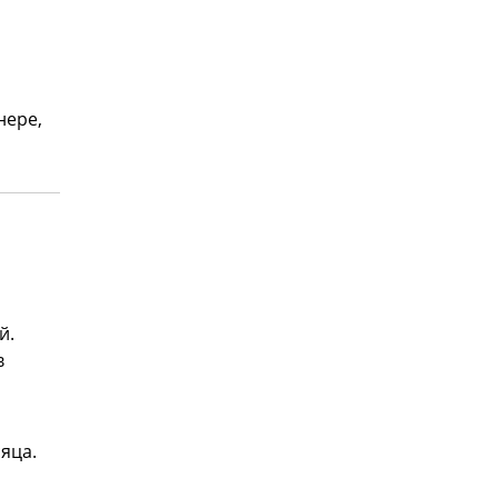
нере,
й.
в
яца.