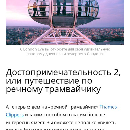
С London Eye вы откроете для себя удивительную
панораму дневного и вечернего Лондона.
Достопримечательность 2,
или путешествие по
речному трамвайчику
А теперь сядем на «речной трамвайчик»
Thames
Clippers
и таким способом охватим больше
интересных мест. Вы сможете не только увидеть