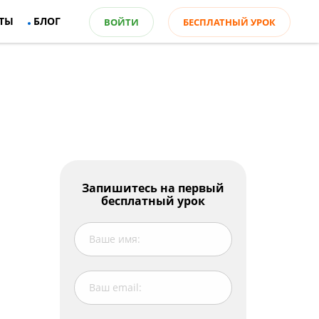
ТЫ
БЛОГ
ВОЙТИ
БЕСПЛАТНЫЙ УРОК
Оглавление
Запишитесь на первый
бесплатный урок
Почему надо читать в оригинале?
Как начать читать в оригинале?
Адаптированная литература для
начинающих
5 советов для начинающих читать книги
на английском языке
В заключение