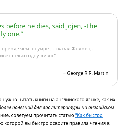
s before he dies, said Jojen, -The
ly one.”
прежде чем он умрет, - сказал Жоджен,-
живет только одну жизнь”
~ George R.R. Martin
 нужно читать книги на английского языке, как их
более полезной для вас литературы на английском
ение, советуем прочитать статью
"Как быстро
ю которой вы быстро освоите правила чтения в