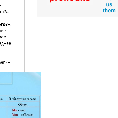
и
то?».
го?».
ние
рое
еднее
er» –