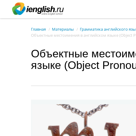
Главная
Материалы
Грамматика английского язы
Объектные местоимения в английском языке (Object P
Объектные местоим
языке (Object Prono