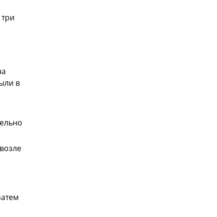
 три
на
ыли в
тельно
 возле
затем