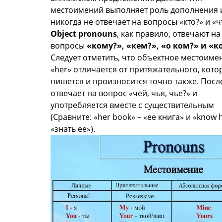
местоимений выполняет роль дополнения 
никогда не отвечает на вопросы «кто?» и «ч
Object pronouns
, как правило, отвечают на
вопросы
«кому?», «кем?», «о ком?» и «ко
Следует отметить, что объектное местоиме
«her» отличается от притяжательного, кото
пишется и произносится точно также. Посл
отвечает на вопрос «чей, чья, чье?» и
употребляется вместе с существительным
(Сравните: «her book» – «ее книга» и «know h
«знать ее»).