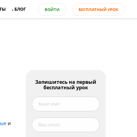
ТЫ
БЛОГ
ВОЙТИ
БЕСПЛАТНЫЙ УРОК
Оглавление
Запишитесь на первый
бесплатный урок
Особенности объектных местоимений
Место в предложении объектных
местоимений
Несколько объектных местоимений в
предложении
ные
и
Глаголы с предлогами, которые требуют
после себя дополнение