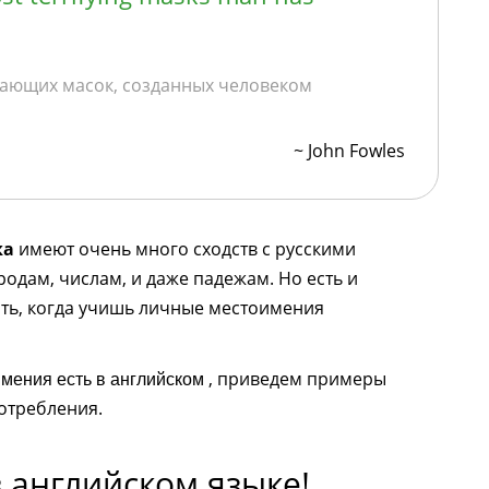
сающих масок, созданных человеком
~ John Fowles
ка
имеют очень много сходств с русскими
одам, числам, и даже падежам. Но есть и
ить, когда учишь личные местоимения
, приведем примеры
мения есть в английском
отребления.
 английском языке!