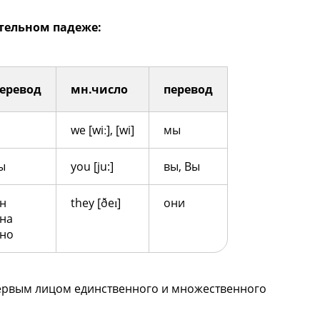
тельном падеже:
еревод
мн.число
перевод
we [wiː], [wi]
мы
ы
you [ju:]
вы, Вы
н
they [ðeɪ]
они
на
но
 первым лицом единственного и множественного