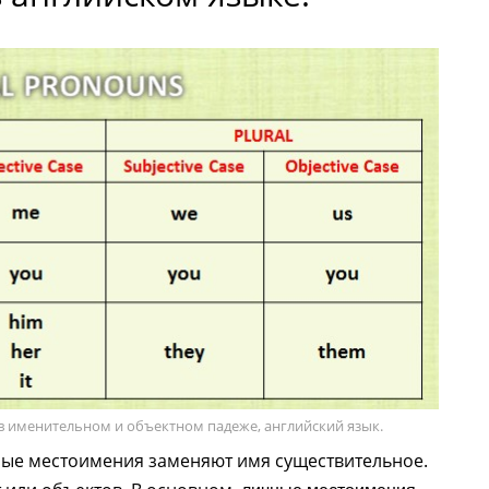
 именительном и объектном падеже, английский язык.
ичные местоимения заменяют имя существительное.