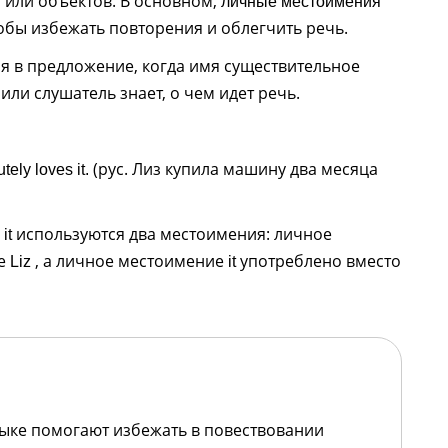
т или объектов. В основном,
личные местоимения
обы избежать повторения и облегчить речь.
 в предложение, когда имя существительное
 или слушатель знает, о чем идет речь.
(рус. Лиз купила машину два месяца
ely loves it.
используются два местоимения: личное
it
ое
, а личное местоимение
употреблено вместо
Liz
it
ыке помогают избежать в повествовании