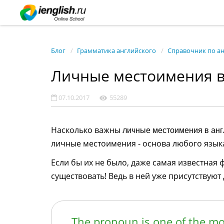
Блог
Грамматика английского
Справочник по а
Личные местоимения в
07.10.2017
55289
Насколько важны
личные местоимения в анг
личные местоимения - основа любого языка
Если бы их не было, даже самая известная 
существовать! Ведь в ней уже присутствую
The pronoun is one of the mo