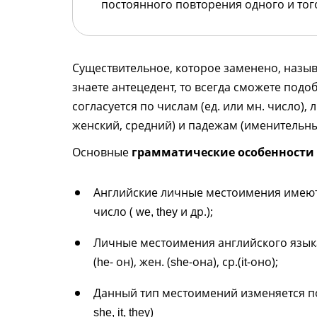
постоянного повторения одного и тог
Существительное, которое заменено, назы
знаете антецедент, то всегда сможете под
согласуется по числам (ед. или мн. число), 
женский, средний) и падежам (именительн
Основные
грамматические особенности
Английские личные местоимения имеют
число (
и др.);
we, they
Личные местоимения английского языка
(
- он), жен. (
-она), ср.(
-оно);
he
she
it
Данный тип местоимений изменяется по 
)
she, it, they