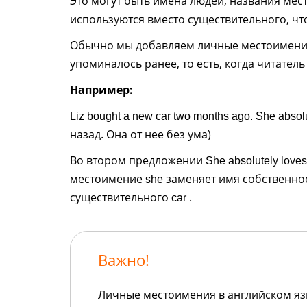
Это могут быть имена людей, названия мес
используются вместо существительного, чт
Обычно мы добавляем личные местоимения
упоминалось ранее, то есть, когда читатель
Например:
Liz bought a new car two months ago. She absolut
назад. Она от нее без ума)
Во втором предложении
She absolutely loves 
местоимение
заменяет имя собственн
she
существительного
.
car
Важно!
Личные местоимения в английском яз