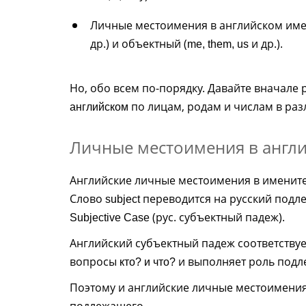
Личные местоимения в английском име
др.) и объектный (
и др.).
me, them, us
Но, обо всем по-порядку. Давайте вначале
по лицам, родам и числам в раз
английском
Личные местоимения в англ
Английские личные местоимения в именит
Слово
переводится на русский подле
subject
(рус. субъектный падеж).
Subjective Case
Английский субъектный падеж соответствуе
вопросы
и выполняет роль подл
кто? и что?
Поэтому и английские личные местоимени