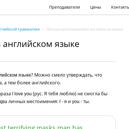
Преподаватели
Цены
Контакт
нглийской грамматике
Личные местоимения в английском языке
 английском языке
? Можно смело утверждать, что
лийском языке
, а тем более английского.
фраза
(рус. Я тебя люблю) не смогла бы
I love you
т два личных местоимения:
- я и
- ты.
I
you
st terrifying masks man has