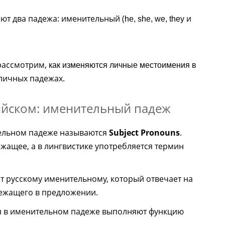
ют два падежа: именительный (
и
he, she, we, they
 рассмотрим,
как изменяются личные местоимения в
личных падежах.
ийском: именительный падеж
ельном падеже называются
Subject Pronouns
.
жащее, а в лингвистике употребляется термин
т русскому именительному, который отвечает на
ежащего в предложении.
я в именительном падеже выполняют функцию