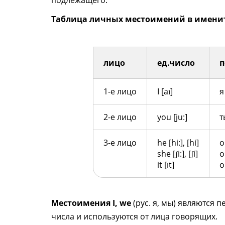
подлежащего.
Таблица личных местоимений в имени
лицо
ед.число
п
1-е лицо
I [aɪ]
я
2-е лицо
you [ju:]
т
3-е лицо
he [hi:], [hi]
о
she [ʃi:], [ʃi]
о
it [ıt]
о
Местоимения I, we
(рус. я, мы) являются
числа и используются от лица говорящих.