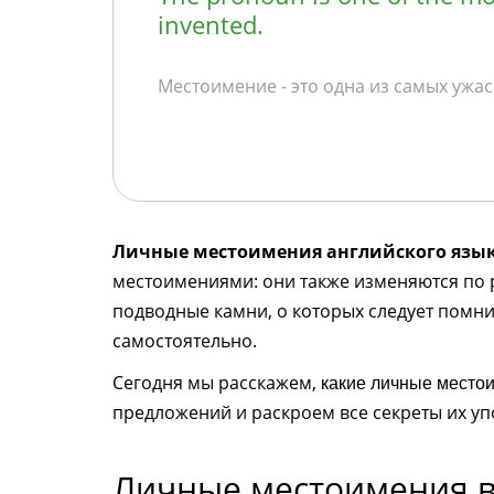
invented.
Местоимение - это одна из самых ужа
Личные местоимения английского язы
местоимениями: они также изменяются по р
подводные камни, о которых следует помн
самостоятельно.
Сегодня мы расскажем,
какие личные местои
предложений и раскроем все секреты их уп
Личные местоимения в