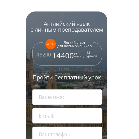
Английский язык
с личным преподавателем
Легкий старт
-25%
для новых учеников
12
14400
руб.
19200
уроков
месяц
Пройти бесплатный урок