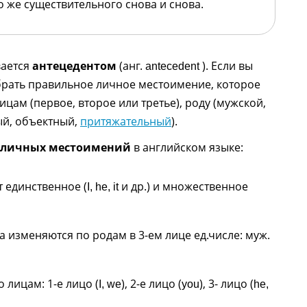
о же существительного снова и снова.
вается
антецедентом
(анг.
). Если вы
antecedent
обрать правильное личное местоимение, которое
лицам (первое, второе или третье), роду (мужской,
ый, объектный,
притяжательный
).
 личных местоимений
в английском языке:
 единственное (
и др.) и множественное
I, he, it
 изменяются по родам в 3-ем лице ед.числе: муж.
лицам: 1-е лицо (
), 2-е лицо (
), 3- лицо (
I, we
you
he,