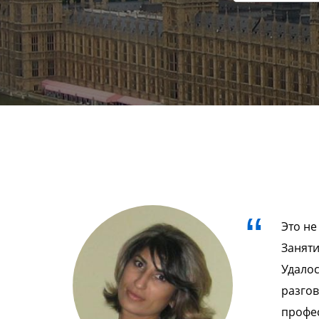
Это не
Заняти
Удалос
разгов
профе