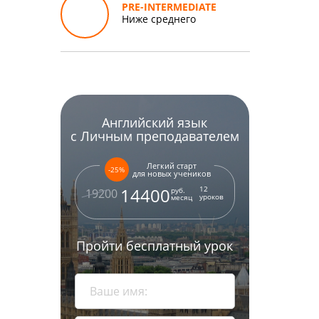
PRE-INTERMEDIATE
Ниже среднего
Английский язык
с Личным преподавателем
Легкий старт
-25%
для новых учеников
12
14400
руб.
19200
уроков
месяц
Пройти бесплатный урок