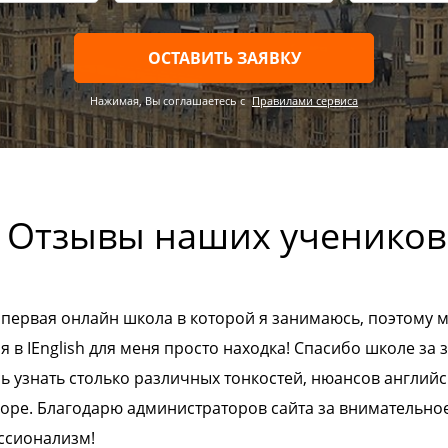
ОСТАВИТЬ ЗАЯВКУ
Нажимая, Вы соглашаетесь c
Правилами сервиса
Отзывы наших учеников
 первая онлайн школа в которой я занимаюсь, поэтому мн
я в IEnglish для меня просто находка! Спасибо школе з
ь узнать столько различных тонкостей, нюансов англий
оре. Благодарю администраторов сайта за внимательное
ссионализм!