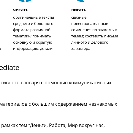
читать
писать
ю
оригинальные тексты
связные
среднего и большого
повествовательные
формата различной
сочинения по знакомым
тематики; понимать
темам; составить письма
основную и скрытую
личного и делового
в
информацию, детали
характера
ediate
ассивного словаря с помощью коммуникативных
оматериалов с большим содержанием незнакомых
амках тем “Деньги, Работа, Мир вокруг нас,