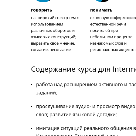
говорить
понимать
на широкий спектр тем с
основную информаци
использованием
естественной речи
различных оборотов и
носителей при
языковых конструкций;
небольшом проценте
выразить свое мнение,
незнакомых слов и
согласие, несогласие
региональных акценто
Содержание курса для Interm
работа над расширением активного и п
заданий;
прослушивание аудио- и просмотр виде
слов; развитие языковой догадки;
имитация ситуаций реального общения в р