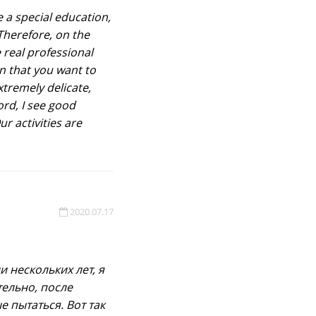
e a special education,
Therefore, on the
e real professional
n that you want to
extremely delicate,
ord, I see good
r activities are
2020.07.17
и нескольких лет, я
тельно, после
е пытаться. Вот так