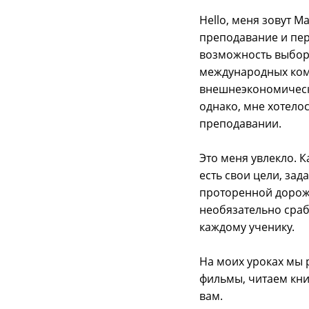
Hello, меня зовут М
преподавание и пер
возможность выбора
международных ком
внешнеэкономическ
однако, мне хотело
преподавании.
Это меня увлекло. 
есть свои цели, зад
проторенной дорожк
необязательно срабо
каждому ученику.
На моих уроках мы 
фильмы, читаем кни
вам.