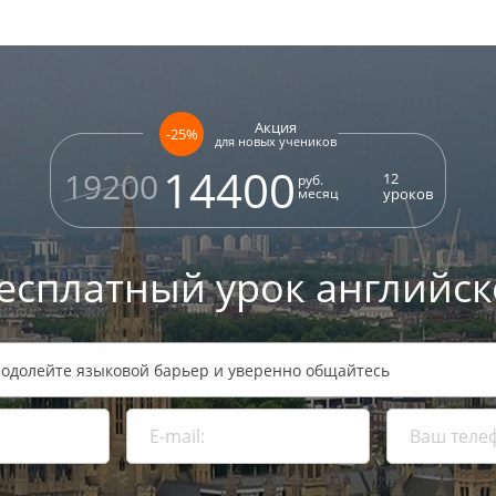
Акция
-25%
для новых учеников
14400
19200
12
руб.
месяц
уроков
есплатный урок
английск
еодолейте языковой барьер и уверенно общайтесь