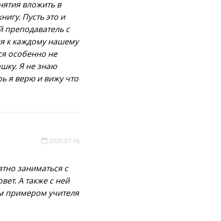
анятия вложить в
нигу. Пусть это и
й преподаватель с
ся к каждому нашему
ся особенно не
шку. Я не знаю
ь я верю и вижу что
2020.07.16
тно заниматься с
вет. А также с ней
им примером учителя