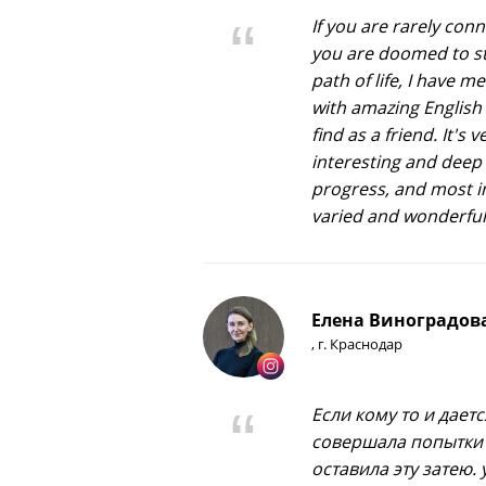
If you are rarely con
you are doomed to stu
path of life, I have m
with amazing English
find as a friend. It's 
interesting and deep 
progress, and most im
varied and wonderful.
Елена Виноградов
, г. Краснодар
Если кому то и дает
совершала попытки 
оставила эту затею. 