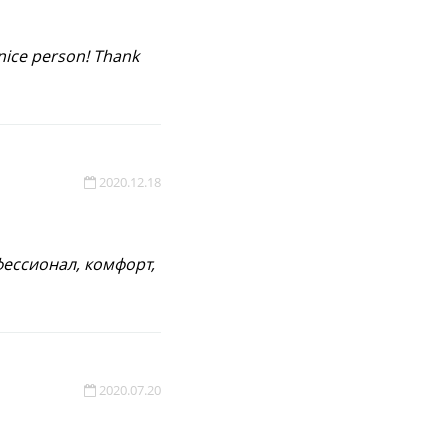
 nice person! Thank
2020.12.18
ессионал, комфорт,
2020.07.20