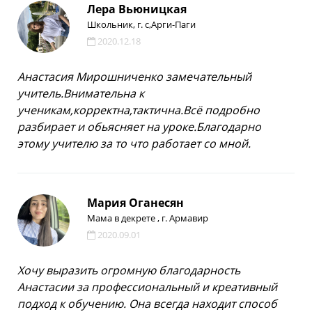
Лера Вьюницкая
Школьник, г. с,Арги-Паги
2020.12.18
Анастасия Мирошниченко замечательный
учитель.Внимательна к
ученикам,корректна,тактична.Всё подробно
разбирает и обьясняет на уроке.Благодарно
этому учителю за то что работает со мной.
Мария Оганесян
Мама в декрете , г. Армавир
2020.09.01
Хочу выразить огромную благодарность
Анастасии за профессиональный и креативный
подход к обучению. Она всегда находит способ