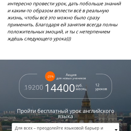
интересно провести урок, дать побольше знаний
и каким-то образом вплести всё в реальную
жизнь, чтобы всё это можно было сразу
применить. Благодаря ей занятия всегда полны
положительных эмоций, и ты с нетерпением
ждёшь следующего урока)))
Акция
-25%
для новых учеников
14400
12
руб.
19200
месяц
уроков
Пройти бесплатный урок
английского
языка
Для всех – преодолейте языковой барьер и