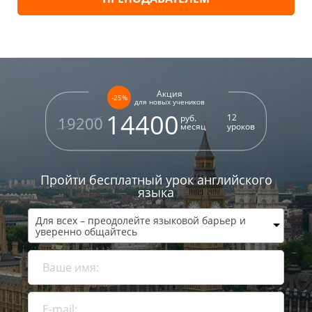
Акция
-25%
для новых учеников
14400
12
руб.
19200
месяц
уроков
Пройти бесплатный урок
английского
языка
Для всех – преодолейте языковой барьер и
уверенно общайтесь