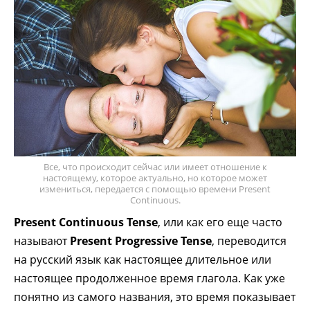
Все, что происходит сейчас или имеет отношение к
настоящему, которое актуально, но которое может
измениться, передается с помощью времени Present
Continuous.
Present Continuous Tense
, или как его еще часто
называют
Present Progressive Tense
, переводится
на русский язык как настоящее длительное или
настоящее продолженное время глагола. Как уже
понятно из самого названия, это время показывает