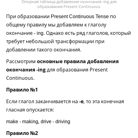
Опорная таблица добавление окончания -ing для
образования Present Continuous.
При образовании
по
Present Continuous Tense
общему правилу мы добавляем к глаголу
окончание
. Однако есть ряд глаголов, который
- ing
требует небольшой трансформации при
добавлении такого окончания.
Рассмотрим
основные правила добавления
окончания -ing
для образования Present
Continuous.
Правило №1
Если глагол заканчивается на
-е
, то эта конечная
гласная опускается:
,
make - making
drive - driving
Правило №2