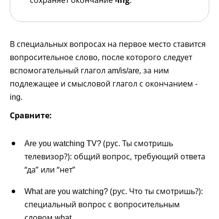
В специальных вопросах на первое место ставится
вопросительное слово, после которого следует
вспомогательный глагол
, за ним
am/is/are
подлежащее и смысловой глагол с окончанием
-
.
ing
Сравните:
(рус. Ты смотришь
Are you watching TV?
телевизор?): общий вопрос, требующий ответа
“да” или “нет”
(рус. Что ты смотришь?):
What are you watching?
специальный вопрос с вопросительным
словом
what