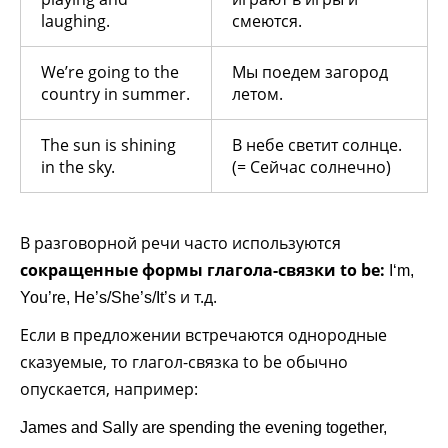
laughing.
смеются.
We’re going to the
Мы поедем загород
country in summer.
летом.
The sun is shining
В небе светит солнце.
in the sky.
(= Сейчас солнечно)
В разговорной речи часто используются
сокращенные формы глагола-связки to be:
I‘m,
и т.д.
You’re, He’s/She’s/It’s
Если в предложении встречаются однородные
сказуемые, то глагол-связка to be обычно
опускается, например:
James and Sally are spending the evening together,