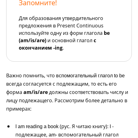
Запомните!
Для образования утвердительного
предложения в Present Continuous
используйте одну из форм глагола
be
(am/is/are)
и основной глагол
с
окончанием -ing
.
Важно помнить, что
вспомогательный глагол to be
всегда согласуется с подлежащим, то есть его
форма
am/is/are
должны соответствовать числу и
лицу подлежащего. Рассмотрим более детально в
примерах:
(рус. Я читаю книгу):
-
I am reading a book
I
подлежащее,
вспомогательный глагол
am-