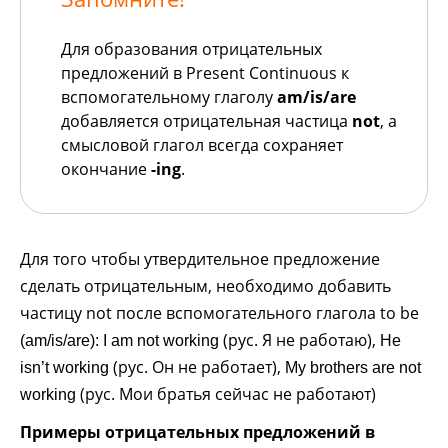
Для образования отрицательных
предложений в Present Continuous к
вспомогательному глаголу
am/is/are
добавляется отрицательная частица
not
, а
смысловой глагол всегда сохраняет
окончание
-ing
.
Для того чтобы утвердительное предложение
сделать отрицательным, необходимо добавить
частицу not после вспомогательного глагола to be
(рус. Я не работаю),
(am/is/are):
I am not working
He
(рус. Он не работает),
isn’t working
My brothers are not
(рус. Мои братья сейчас не работают)
working
Примеры отрицательных предложений в