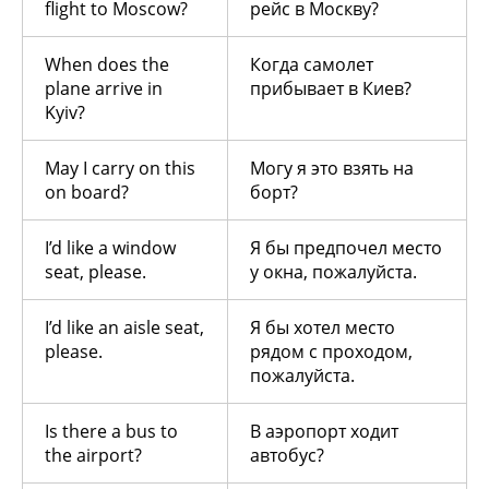
flight to Moscow?
рейс в Москву?
When does the
Когда самолет
plane arrive in
прибывает в Киев?
Kyiv?
May I carry on this
Могу я это взять на
on board?
борт?
I’d like a window
Я бы предпочел место
seat, please.
у окна, пожалуйста.
I’d like an aisle seat,
Я бы хотел место
please.
рядом с проходом,
пожалуйста.
Is there a bus to
В аэропорт ходит
the airport?
автобус?