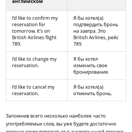
английском
I’d like to confirm my
Я бы хотел(а)
reservation for
подтвердить бронь
tomorrow. It’s on
на завтра. Это
British Airlines flight
British Airlines, рейс
789.
789.
I’d like to change my
Я бы хотел
reservation.
изменить свое
бронирование.
I’d like to cancel my
Я бы хотел(а)
reservation.
отменить бронь.
Запомнив всего несколько наиболее часто
употребляемых слов, вы уже будете достаточно
хорошо ориентироваться в англоязычной лексике,