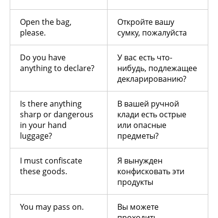
Open the bag,
Откройте вашу
please.
сумку, пожалуйста
Do you have
У вас есть что-
anything to declare?
нибудь, подлежащее
декларированию?
Is there anything
В вашей ручной
sharp or dangerous
клади есть острые
in your hand
или опасные
luggage?
предметы?
I must confiscate
Я вынужден
these goods.
конфисковать эти
продукты
You may pass on.
Вы можете
проходить.